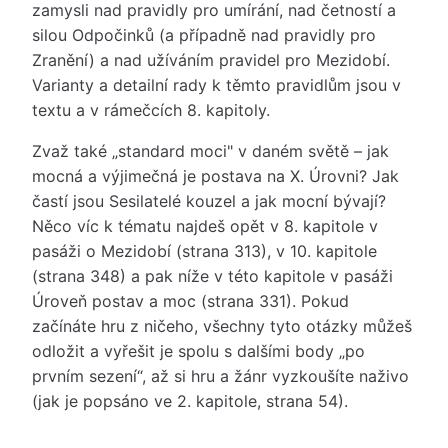
zamysli nad pravidly pro umírání, nad četností a
silou Odpočinků (a případně nad pravidly pro
Zranění) a nad užíváním pravidel pro Mezidobí.
Varianty a detailní rady k těmto pravidlům jsou v
textu a v rámečcích 8. kapitoly.
Zvaž také „standard moci" v daném světě – jak
mocná a výjimečná je postava na X. Úrovni? Jak
častí jsou Sesilatelé kouzel a jak mocní bývají?
Něco víc k tématu najdeš opět v 8. kapitole v
pasáži o Mezidobí (strana 313), v 10. kapitole
(strana 348) a pak níže v této kapitole v pasáži
Úroveň postav a moc (strana 331). Pokud
začínáte hru z ničeho, všechny tyto otázky můžeš
odložit a vyřešit je spolu s dalšími body „po
prvním sezení“, až si hru a žánr vyzkoušíte naživo
(jak je popsáno ve 2. kapitole, strana 54).