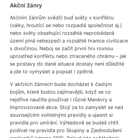
Akční žánry
Akčním žánrům svědčí buď světy v konfliktu
(války, hroutící se nebo rozpadlá společnost aj.)
nebo světy obsahující rozsáhlá neprobádaná
území plná nebezpečí a rozsáhlé hranice civilizace
s divočinou. Neboj se začít první hru rovnou
uprostřed konfliktu nebo ztraceného chrámu – jak
se postavy do dané situace dostaly není důležité
a jde to vymyslet a popsat i zpětně.
V akčních žánrech bude docházet k častým
bojům, které budou zajímavější, když se co
nejdříve naučíte používat i různé Manévry a
Improvizované akce. Stojí za to zamyslet se nad
souvisejícími volitelnými pravidly a ujasnit si
pravidla pro umírání. Výhledově se budeš chtít
podívat na pravidla pro Skupiny a Zjednodušení