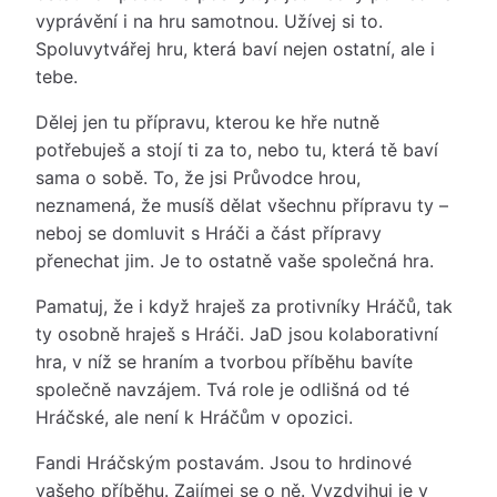
vyprávění i na hru samotnou. Užívej si to.
Spoluvytvářej hru, která baví nejen ostatní, ale i
tebe.
Dělej jen tu přípravu, kterou ke hře nutně
potřebuješ a stojí ti za to, nebo tu, která tě baví
sama o sobě. To, že jsi Průvodce hrou,
neznamená, že musíš dělat všechnu přípravu ty –
neboj se domluvit s Hráči a část přípravy
přenechat jim. Je to ostatně vaše společná hra.
Pamatuj, že i když hraješ za protivníky Hráčů, tak
ty osobně hraješ s Hráči. JaD jsou kolaborativní
hra, v níž se hraním a tvorbou příběhu bavíte
společně navzájem. Tvá role je odlišná od té
Hráčské, ale není k Hráčům v opozici.
Fandi Hráčským postavám. Jsou to hrdinové
vašeho příběhu. Zajímej se o ně. Vyzdvihuj je v