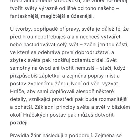
třeba antice nebo středověku, ale vůbec se neboj
tvořit světy výrazně odlišné od toho našeho –
fantasknější, magičtější a úžasnější.
U tvorby, popřípadě přípravy, světa je důležité, že
před hrou nepotřebuješ a ani nechceš vytvářet
nebo nastudovávat celý svět – začni jen tou částí,
ve které se odehrává první dobrodružství, a
zbytek světa pak rozšiřuj odtamtud dál. Svět
samotný na úvod ani tvořit nemusíš – stačí, když
přizpůsobíš zápletku, a zejména popisy míst a
postav zvolenému žánru. Není od věci vyzvat
Hráče, aby sami doplňovali alespoň některé
detaily, vznikající prostředí pak bude rozmanitější
a bohatší. Základní principy světa a svět v blízkém
okolí Hráčských postav pak můžeš dotvořit
později.
Pravidla žánr následují a podporují. Zejména se