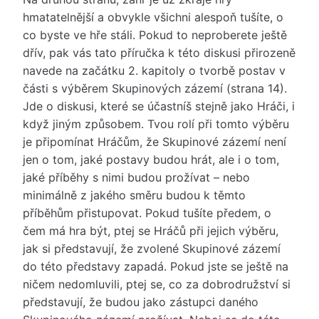
hmatatelnější a obvykle všichni alespoň tušíte, o
co byste ve hře stáli. Pokud to neproberete ještě
dřív, pak vás tato příručka k této diskusi přirozeně
navede na začátku 2. kapitoly o tvorbě postav v
části s výběrem Skupinových zázemí (strana 14).
Jde o diskusi, které se účastníš stejně jako Hráči, i
když jiným způsobem. Tvou rolí při tomto výběru
je připomínat Hráčům, že Skupinové zázemí není
jen o tom, jaké postavy budou hrát, ale i o tom,
jaké příběhy s nimi budou prožívat – nebo
minimálně z jakého směru budou k těmto
příběhům přistupovat. Pokud tušíte předem, o
čem má hra být, ptej se Hráčů při jejich výběru,
jak si představují, že zvolené Skupinové zázemí
do této představy zapadá. Pokud jste se ještě na
ničem nedomluvili, ptej se, co za dobrodružství si
představují, že budou jako zástupci daného