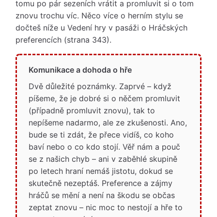
tomu po pár sezeních vrátit a promluvit si o tom
znovu trochu víc. Něco více o herním stylu se
dočteš níže u Vedení hry v pasáži o Hráčských
preferencích (strana 343).
Komunikace a dohoda o hře
Dvě důležité poznámky. Zaprvé – když
píšeme, že je dobré si o něčem promluvit
(případně promluvit znovu), tak to
nepíšeme nadarmo, ale ze zkušenosti. Ano,
bude se ti zdát, že přece vidíš, co koho
baví nebo o co kdo stojí. Věř nám a pouč
se z našich chyb – ani v zaběhlé skupině
po letech hraní nemáš jistotu, dokud se
skutečně nezeptáš. Preference a zájmy
hráčů se mění a není na škodu se občas
zeptat znovu – nic moc to nestojí a hře to