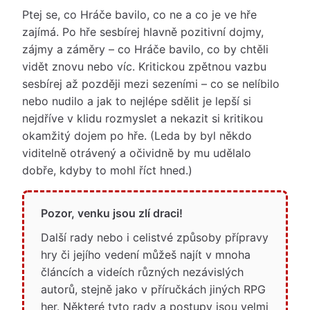
Ptej se, co Hráče bavilo, co ne a co je ve hře
zajímá. Po hře sesbírej hlavně pozitivní dojmy,
zájmy a záměry – co Hráče bavilo, co by chtěli
vidět znovu nebo víc. Kritickou zpětnou vazbu
sesbírej až později mezi sezeními – co se nelíbilo
nebo nudilo a jak to nejlépe sdělit je lepší si
nejdříve v klidu rozmyslet a nekazit si kritikou
okamžitý dojem po hře. (Leda by byl někdo
viditelně otrávený a očividně by mu udělalo
dobře, kdyby to mohl říct hned.)
Pozor, venku jsou zlí draci!
Další rady nebo i celistvé způsoby přípravy
hry či jejího vedení můžeš najít v mnoha
článcích a videích různých nezávislých
autorů, stejně jako v příručkách jiných RPG
her. Některé tyto rady a postupy jsou velmi