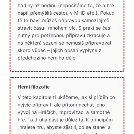
hodiny až hodinu (nepočítáme to, že o hře
např. přemýšlíš cestou v MHD atp.). Pokud
tě to baví, můžeš přípravou samozřejmě
strávit času i mnohem víc. S praxí se čas
nutný pro potřebnou přípravu zkracuje a
na některá sezení se nemusíš připravovat
skoro vůbec – jejich obsah vyplyne z
předchozího herního děje.
Herní filozofie
V této kapitole ti ukážeme, jak si příběh co
nejvíc připravit, ale přitom nechat jeho
vývoj na Hráčích, improvizaci a samotné
hře. Ta druhá část je důležitá. K principům
„hrajete hru, abyste zjistili, co se stane" a