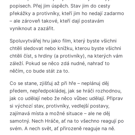
popisech. Přej jim úspěch. Stav jim do cesty
překážky a protivníky, kteří jim ho nedají zadarmo
– ale zároveň takové, kteří dají postavám
vyniknout a zazářit.
Spoluvytvářej hru jako film, který byste všichni
chtěli sledovat nebo knížku, kterou byste všichni
chtěli číst, s hrdiny (a protivníky), na kterých vám
záleží. Pokud se něco zdá nudné, nahraď to
něčím, co bude stát za to.
Co se stane, zjišťuj až při hře – neplánuj děj
předem, nepředpokládej, jak se hráči rozhodnou,
jak co udělají nebo že něco vůbec udělají. Připrav
si výchozí stav, protivníky, vedlejší postavy,
zajímavá místa a možné situace – ale ne děj
samotný. Nech Hráče, ať na to všechno reagují po
svém. A nech svět, ať přirozeně reaguje na ně.