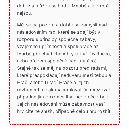
dobré a můžou se hodit. Mnohé ale dobré
nejsou.
Měj se na pozoru a dobře se zamysli nad
následováním rad, které se zdají být v
rozporu s principy společné zábavy,
vzájemné upřímnosti a spolupráce na
tvorbě příběhu během hry (ať už živelného,
nebo předem společně načrtnutého).
Stejně tak se měj na pozoru před radami,
které předpokládají nedůvěru mezi tebou a
Hráči anebo ti radí Hráče a jejich
rozhodnutí nějak manipulovat či omezovat,
případně jim dokonce lhát nebo něco tajit.
Jejich následování může zábavnost vaší
hry citelně snížit, případně celou hru rozbít.