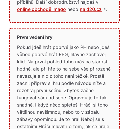
příběhů. Další dobrodružství najdeš v
online obchodě imago
nebo
na d20.cz
.
První vedení hry
Pokud jdeš hrát poprvé jako PH nebo jdeš
vůbec poprvé hrát RPG, hlavně zachovej
klid. Na první pohled toho máš na starosti
hodně, ale při hře to na sebe vše přirozeně
navazuje a nic z toho není těžké. Prostě
začni: připrav si hru podle návodu níže a
rozehraj první scénu. Zbytek začne
fungovat sám od sebe. Opravdu je to tak
snadné. I když něco spleteš, Hráči si toho
většinou nevšimnou, nebo to v zápalu
zábavy opominou. Je to hra! Neboj se s
ostatními Hráči mluvit i o tom, jak se hraje