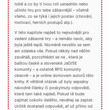
tobě a co by ti tvou roli usnadnilo nebo
učinilo hru pro tebe zábavnější – včetně
všeho, co se týká i jejich postav (chování,
motivací, herních postupů atp.).
V této kapitole najdeš to nejnutnější pro
vedení zábavné hry – a nemálo navíc, aby
byla ještě lepší. Nicméně nevešlo se sem
ani zdaleka vše. Pokud někdy nad něčím
zaváháš, porozhlédni se na , která je
baštou české a slovenské JaD/5E
komunity – a ostatně RPG komunity
obecně – a je online domovem autorů této
knihy. K většině otázek už byly sepsány
návodné články či poskytnuty odpovědi,
které tam také najdeš. Pokud tě bude
zajímat cokoliv dalšího, neváhej se zeptat.
Určitě dostaneš odpovědi, ať už přímo od