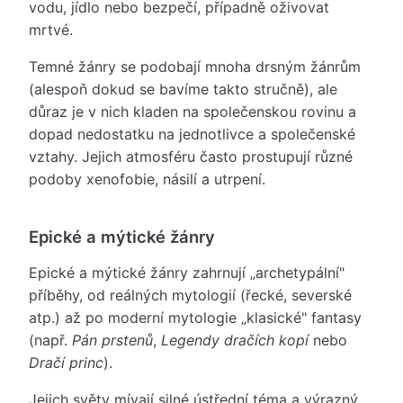
vodu, jídlo nebo bezpečí, případně oživovat
mrtvé.
Temné žánry se podobají mnoha drsným žánrům
(alespoň dokud se bavíme takto stručně), ale
důraz je v nich kladen na společenskou rovinu a
dopad nedostatku na jednotlivce a společenské
vztahy. Jejich atmosféru často prostupují různé
podoby xenofobie, násilí a utrpení.
Epické a mýtické žánry
Epické a mýtické žánry zahrnují „archetypální"
příběhy, od reálných mytologií (řecké, severské
atp.) až po moderní mytologie „klasické" fantasy
(např.
Pán prstenů
,
Legendy dračích kopí
nebo
Dračí princ
).
Jejich světy mívají silné ústřední téma a výrazný