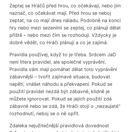
Zeptej se Hráčů před hrou, co očekávají, nebo jim
naznač, co očekávat mají. Před hrou se neboj
zeptat, na co mají dnes náladu. Podobně na konci
hry nebo mezi sezeními se zeptej, co plánují dělat
příště – nebo mezi čím se rozhodují. Vždycky je
dobré vědět, co Hráči plánují a co je zajímá.
Pravidla používej, když to je třeba. Srdcem JaD
není litera pravidel, ale společné vyprávění.
Pravidla vám mají pomáhat dělat toto vyprávění
zábavnější – tvořit zajímavé situace, budovat
napětí, vnášet náhodu a překvapení. Pokud se
použití pravidel nezdá být zábavné, klidně je
můžete ignorovat. Pokud se jejich použití zdá
zábavné nebo se zdá, že Hráči stojí o „nezaujaté"
rozhodnutí, neboj se o ně opřít.
Zdaleka nejužitečnější pravidlová dovednost