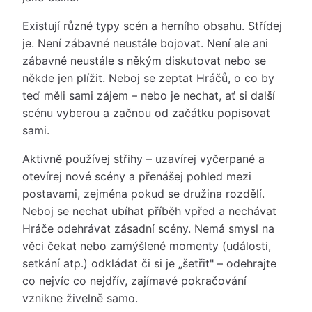
Existují různé typy scén a herního obsahu. Střídej
je. Není zábavné neustále bojovat. Není ale ani
zábavné neustále s někým diskutovat nebo se
někde jen plížit. Neboj se zeptat Hráčů, o co by
teď měli sami zájem – nebo je nechat, ať si další
scénu vyberou a začnou od začátku popisovat
sami.
Aktivně používej střihy – uzavírej vyčerpané a
otevírej nové scény a přenášej pohled mezi
postavami, zejména pokud se družina rozdělí.
Neboj se nechat ubíhat příběh vpřed a nechávat
Hráče odehrávat zásadní scény. Nemá smysl na
věci čekat nebo zamýšlené momenty (události,
setkání atp.) odkládat či si je „šetřit" – odehrajte
co nejvíc co nejdřív, zajímavé pokračování
vznikne živelně samo.