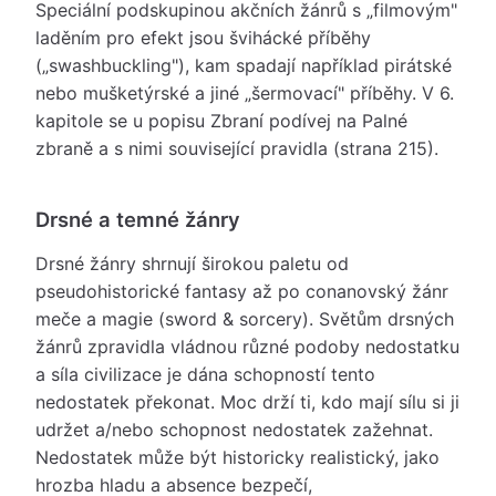
Speciální podskupinou akčních žánrů s „filmovým"
laděním pro efekt jsou švihácké příběhy
(„swashbuckling"), kam spadají například pirátské
nebo mušketýrské a jiné „šermovací" příběhy. V 6.
kapitole se u popisu Zbraní podívej na Palné
zbraně a s nimi související pravidla (strana 215).
Drsné a temné žánry
Drsné žánry shrnují širokou paletu od
pseudohistorické fantasy až po conanovský žánr
meče a magie (sword & sorcery). Světům drsných
žánrů zpravidla vládnou různé podoby nedostatku
a síla civilizace je dána schopností tento
nedostatek překonat. Moc drží ti, kdo mají sílu si ji
udržet a/nebo schopnost nedostatek zažehnat.
Nedostatek může být historicky realistický, jako
hrozba hladu a absence bezpečí,