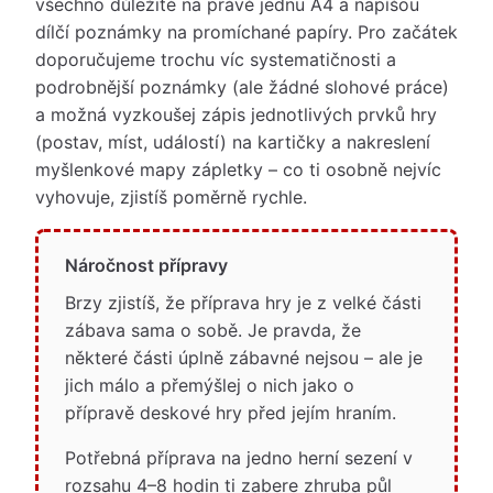
všechno důležité na právě jednu A4 a napíšou
dílčí poznámky na promíchané papíry. Pro začátek
doporučujeme trochu víc systematičnosti a
podrobnější poznámky (ale žádné slohové práce)
a možná vyzkoušej zápis jednotlivých prvků hry
(postav, míst, událostí) na kartičky a nakreslení
myšlenkové mapy zápletky – co ti osobně nejvíc
vyhovuje, zjistíš poměrně rychle.
Náročnost přípravy
Brzy zjistíš, že příprava hry je z velké části
zábava sama o sobě. Je pravda, že
některé části úplně zábavné nejsou – ale je
jich málo a přemýšlej o nich jako o
přípravě deskové hry před jejím hraním.
Potřebná příprava na jedno herní sezení v
rozsahu 4–8 hodin ti zabere zhruba půl