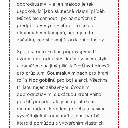
dobrodružství – a jen máloco je tak
uspokojující jako skutečně vlastní příběh.
Můžeš ale sáhnout i po některých už
předpřipravených – ať už pro celou
dlouhou herní kampaň, nebo jen do
začátku, než si osvojíš základní principy.
Spolu s touto knihou připravujeme tři
úvodní dobrodružství, každé v jiném stylu
a zaměřené na jiný pilíř JaD –
Úsvit objevů
pro průzkum,
Soumrak v mlhách
pro hraní
rolí a
Noc goblinů
pro boj a akci. Všechna
tři jsou nejen zábavnými úvodními
dobrodružstvími s ukázkou kreativního
použití pravidel, ale jsou i proložena
mnoha radami k vedení příběhu a našimi
vysvětlujícími komentáři k jeho tvorbě,
které ti pomůžou s vytvářením vlastních