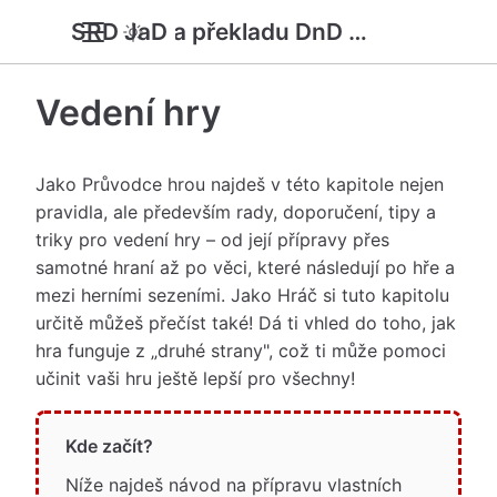
SRD JaD a překladu DnD 5e
Vedení hry
Jako Průvodce hrou najdeš v této kapitole nejen
pravidla, ale především rady, doporučení, tipy a
triky pro vedení hry – od její přípravy přes
samotné hraní až po věci, které následují po hře a
mezi herními sezeními. Jako Hráč si tuto kapitolu
určitě můžeš přečíst také! Dá ti vhled do toho, jak
hra funguje z „druhé strany", což ti může pomoci
učinit vaši hru ještě lepší pro všechny!
Kde začít?
Níže najdeš návod na přípravu vlastních