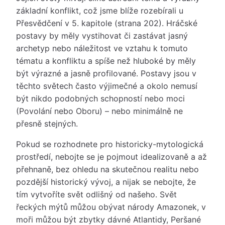
základní konflikt, což jsme blíže rozebírali u
Přesvědčení v 5. kapitole (strana 202). Hráčské
postavy by měly vystihovat či zastávat jasný
archetyp nebo náležitost ve vztahu k tomuto
tématu a konfliktu a spíše než hluboké by měly
být výrazné a jasně profilované. Postavy jsou v
těchto světech často výjimečné a okolo nemusí
být nikdo podobných schopností nebo moci
(Povolání nebo Oboru) – nebo minimálně ne
přesně stejných.
Pokud se rozhodnete pro historicky-mytologická
prostředí, nebojte se je pojmout idealizovaně a až
přehnaně, bez ohledu na skutečnou realitu nebo
pozdější historický vývoj, a nijak se nebojte, že
tím vytvoříte svět odlišný od našeho. Svět
řeckých mýtů můžou obývat národy Amazonek, v
moři můžou být zbytky dávné Atlantidy, Peršané