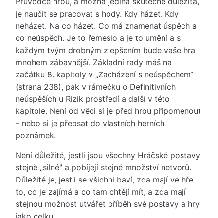
Průvodce hrou, a možná jediná skutečně důležitá,
je naučit se pracovat s hody. Kdy házet. Kdy
neházet. Na co házet. Co má znamenat úspěch a
co neúspěch. Je to řemeslo a je to umění a s
každým tvým drobným zlepšením bude vaše hra
mnohem zábavnější. Základní rady máš na
začátku 8. kapitoly v „Zacházení s neúspěchem“
(strana 238), pak v rámečku o Definitivních
neúspěších u Rizik prostředí a další v této
kapitole. Není od věci si je před hrou připomenout
– nebo si je přepsat do vlastních herních
poznámek.
Není důležité, jestli jsou všechny Hráčské postavy
stejně „silné" a pobíjejí stejné množství netvorů.
Důležité je, jestli se všichni baví, zda mají ve hře
to, co je zajímá a co tam chtějí mít, a zda mají
stejnou možnost utvářet příběh své postavy a hry
jako celku.