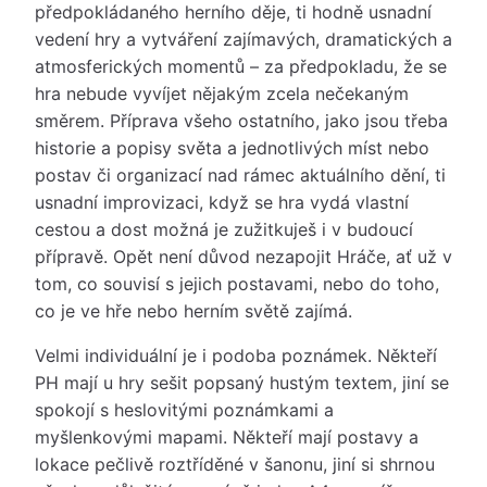
předpokládaného herního děje, ti hodně usnadní
vedení hry a vytváření zajímavých, dramatických a
atmosferických momentů – za předpokladu, že se
hra nebude vyvíjet nějakým zcela nečekaným
směrem. Příprava všeho ostatního, jako jsou třeba
historie a popisy světa a jednotlivých míst nebo
postav či organizací nad rámec aktuálního dění, ti
usnadní improvizaci, když se hra vydá vlastní
cestou a dost možná je zužitkuješ i v budoucí
přípravě. Opět není důvod nezapojit Hráče, ať už v
tom, co souvisí s jejich postavami, nebo do toho,
co je ve hře nebo herním světě zajímá.
Velmi individuální je i podoba poznámek. Někteří
PH mají u hry sešit popsaný hustým textem, jiní se
spokojí s heslovitými poznámkami a
myšlenkovými mapami. Někteří mají postavy a
lokace pečlivě roztříděné v šanonu, jiní si shrnou