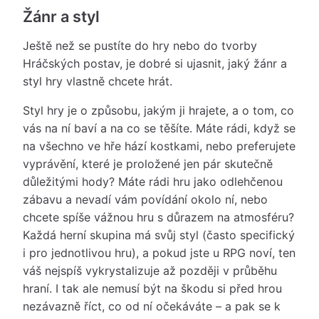
Žánr a styl
Ještě než se pustíte do hry nebo do tvorby
Hráčských postav, je dobré si ujasnit, jaký žánr a
styl hry vlastně chcete hrát.
Styl hry je o způsobu, jakým ji hrajete, a o tom, co
vás na ní baví a na co se těšíte. Máte rádi, když se
na všechno ve hře hází kostkami, nebo preferujete
vyprávění, které je proložené jen pár skutečně
důležitými hody? Máte rádi hru jako odlehčenou
zábavu a nevadí vám povídání okolo ní, nebo
chcete spíše vážnou hru s důrazem na atmosféru?
Každá herní skupina má svůj styl (často specifický
i pro jednotlivou hru), a pokud jste u RPG noví, ten
váš nejspíš vykrystalizuje až později v průběhu
hraní. I tak ale nemusí být na škodu si před hrou
nezávazně říct, co od ní očekáváte – a pak se k