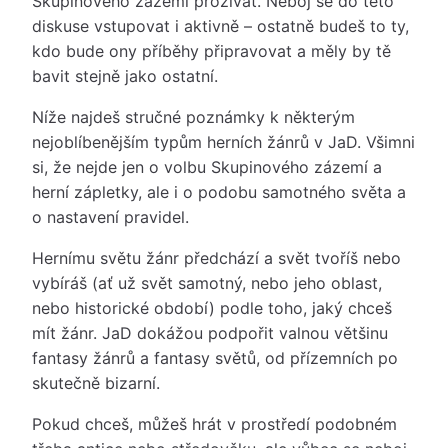
Skupinového zázemí prožívat. Neboj se do této
diskuse vstupovat i aktivně – ostatně budeš to ty,
kdo bude ony příběhy připravovat a měly by tě
bavit stejně jako ostatní.
Níže najdeš stručné poznámky k některým
nejoblíbenějším typům herních žánrů v JaD. Všimni
si, že nejde jen o volbu Skupinového zázemí a
herní zápletky, ale i o podobu samotného světa a
o nastavení pravidel.
Hernímu světu žánr předchází a svět tvoříš nebo
vybíráš (ať už svět samotný, nebo jeho oblast,
nebo historické období) podle toho, jaký chceš
mít žánr. JaD dokážou podpořit valnou většinu
fantasy žánrů a fantasy světů, od přízemních po
skutečně bizarní.
Pokud chceš, můžeš hrát v prostředí podobném