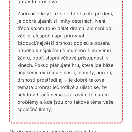
opravdu prospívá.
Zadruhé – když už se o hře bavíte předem,
je dobré ujasnit si limity ostatních. Není
třeba kolem toho dělat drama, ale není od
věci si alespoň např. přirovnat
žádoucí/největší drsnost popisů a obsahu
příběhu k nějakému filmu nebo filmovému
žánru, popř. stupni věkové přístupnosti v
kinech. Pokud plánujete hru, která jde blíže
nějakému extrému – násilí, intimity, hororu,
drsnosti prostředí aj. – je dobré taková
témata probrat jednotlivě a ujistit se, že
někdo z hráčů nemá s takovým tématem
problémy a kde jsou pro takové téma vaše
společné limity.
Na druhou stranu, žánr je už zkraje hry