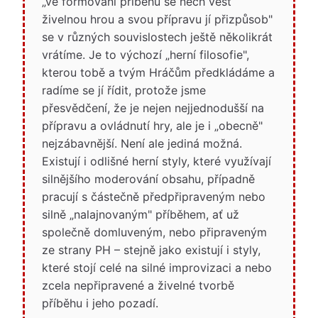
„ve formování příběhu se nech vést
živelnou hrou a svou přípravu jí přizpůsob"
se v různých souvislostech ještě několikrát
vrátíme. Je to výchozí „herní filosofie",
kterou tobě a tvým Hráčům předkládáme a
radíme se jí řídit, protože jsme
přesvědčení, že je nejen nejjednodušší na
přípravu a ovládnutí hry, ale je i „obecně"
nejzábavnější. Není ale jediná možná.
Existují i odlišné herní styly, které využívají
silnějšího moderování obsahu, případně
pracují s částečně předpřipraveným nebo
silně „nalajnovaným" příběhem, ať už
společně domluveným, nebo připraveným
ze strany PH – stejně jako existují i styly,
které stojí celé na silné improvizaci a nebo
zcela nepřipravené a živelné tvorbě
příběhu i jeho pozadí.