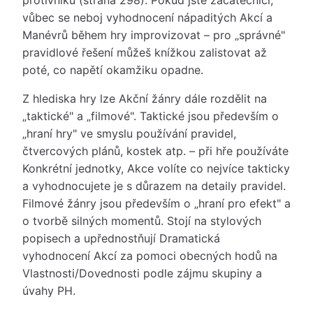
protivníků (strana 298). Pokud jste začátečníci,
vůbec se neboj vyhodnocení nápaditých Akcí a
Manévrů během hry improvizovat – pro „správné"
pravidlové řešení můžeš knížkou zalistovat až
poté, co napětí okamžiku opadne.
Z hlediska hry lze Akční žánry dále rozdělit na
„taktické" a „filmové". Taktické jsou především o
„hraní hry" ve smyslu používání pravidel,
čtvercových plánů, kostek atp. – při hře používáte
Konkrétní jednotky, Akce volíte co nejvíce takticky
a vyhodnocujete je s důrazem na detaily pravidel.
Filmové žánry jsou především o „hraní pro efekt" a
o tvorbě silných momentů. Stojí na stylových
popisech a upřednostňují Dramatická
vyhodnocení Akcí za pomoci obecných hodů na
Vlastnosti/Dovednosti podle zájmu skupiny a
úvahy PH.