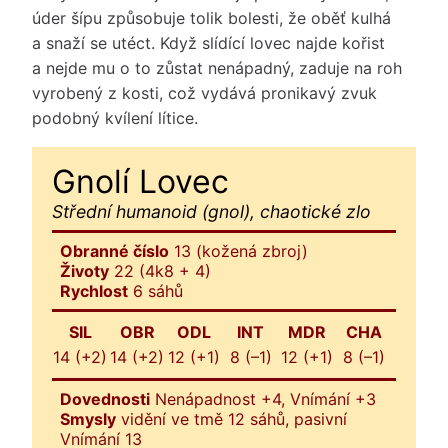
úder šípu způsobuje tolik bolesti, že oběť kulhá
a snaží se utéct. Když slídící lovec najde kořist
a nejde mu o to zůstat nenápadný, zaduje na roh
vyrobený z kosti, což vydává pronikavý zvuk
podobný kvílení lítice.
Gnolí Lovec
Střední humanoid (gnol), chaotické zlo
Obranné číslo
13 (kožená zbroj)
Životy
22 (4k8 + 4)
Rychlost
6 sáhů
SIL
OBR
ODL
INT
MDR
CHA
14 (+2)
14 (+2)
12 (+1)
8 (–1)
12 (+1)
8 (–1)
Dovednosti
Nenápadnost +4, Vnímání +3
Smysly
vidění ve tmě 12 sáhů, pasivní
Vnímání 13