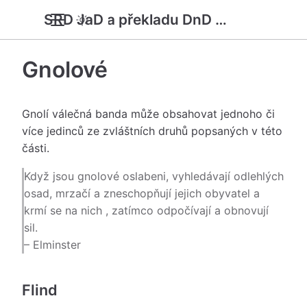
SRD JaD a překladu DnD 5e
Gnolové
Gnolí válečná banda může obsahovat jednoho či
více jedinců ze zvláštních druhů popsaných v této
části.
Když jsou gnolové oslabeni, vyhledávají odlehlých
osad, mrzačí a zneschopňují jejich obyvatel a
krmí se na nich , zatímco odpočívají a obnovují
sil.
– Elminster
Flind