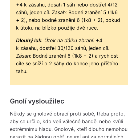
+4 k zásahu, dosah 1 sáh nebo dostřel 4/12
sáhů, jeden cíl.
Zásah:
Bodné zranění 5 (1k6
+ 2), nebo bodné zranění 6 (1k8 + 2), pokud
k útoku na blízko použije dvě ruce.
Dlouhý luk.
Útok na dálku zbraní:
+4
k zásahu, dostřel 30/120 sáhů, jeden cíl.
Zásah:
Bodné zranění 6 (1k8 + 2) a rychlost
cíle se sníží o 2 sáhy do konce jeho příštího
tahu.
Gnolí vysloužilec
Někdy se gnolové obrací proti sobě, třeba proto,
aby se určilo, kdo velí válečné bandě, nebo kvůli
extrémnímu hladu. Gnolové, kteří dlouho nemohou
narazit na žádnou oběť, neumí ani za normálních