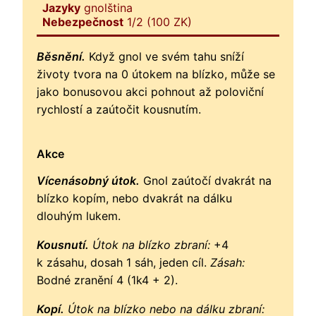
Jazyky
gnolština
Nebezpečnost
1/2 (100 ZK)
Běsnění.
Když gnol ve svém tahu sníží
životy tvora na 0 útokem na blízko, může se
jako bonusovou akci pohnout až poloviční
rychlostí a zaútočit kousnutím.
Akce
Vícenásobný útok.
Gnol zaútočí dvakrát na
blízko kopím, nebo dvakrát na dálku
dlouhým lukem.
Kousnutí.
Útok na blízko zbraní:
+4
k zásahu, dosah 1 sáh, jeden cíl.
Zásah:
Bodné zranění 4 (1k4 + 2).
Kopí.
Útok na blízko nebo na dálku zbraní: