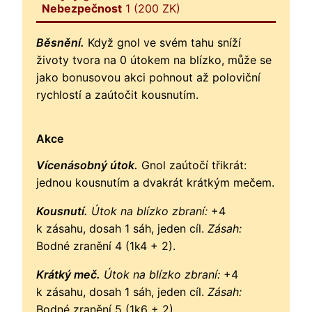
Nebezpečnost
1 (200 ZK)
Běsnění.
Když gnol ve svém tahu sníží
životy tvora na 0 útokem na blízko, může se
jako bonusovou akci pohnout až poloviční
rychlostí a zaútočit kousnutím.
Akce
Vícenásobný útok.
Gnol zaútočí třikrát:
jednou kousnutím a dvakrát krátkým mečem.
Kousnutí.
Útok na blízko zbraní:
+4
k zásahu, dosah 1 sáh, jeden cíl.
Zásah:
Bodné zranění 4 (1k4 + 2).
Krátký meč.
Útok na blízko zbraní:
+4
k zásahu, dosah 1 sáh, jeden cíl.
Zásah:
Bodné zranění 5 (1k6 + 2).