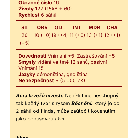
Obranné číslo
16
Životy
127 (15k8 + 60)
Rychlost
6 sáhů
SIL
OBR
ODL
INT
MDR
CHA
20
10 (+0)
19 (+4)
11 (+0)
13 (+1)
12 (+1)
(+5)
Dovednosti
Vnímání +5, Zastrašování +5
Smysly
vidění ve tmě 12 sáhů, pasivní
Vnímání 15
Jazyky
démonština, gnolština
Nebezpečnost
9 (5 000 ZK)
Aura krvežíznivosti.
Není-li flind neschopný,
tak každý tvor s rysem
Běsnění.
který je do
2 sáhů od flinda, může zaútočit kousnutím
jako bonusovou akci.
Akce