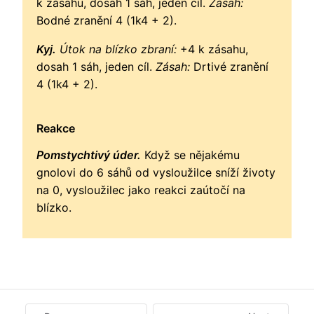
k zásahu, dosah 1 sáh, jeden cíl.
Zásah:
Bodné zranění 4 (1k4 + 2).
Kyj.
Útok na blízko zbraní:
+4 k zásahu,
dosah 1 sáh, jeden cíl.
Zásah:
Drtivé zranění
4 (1k4 + 2).
Reakce
Pomstychtivý úder.
Když se nějakému
gnolovi do 6 sáhů od vysloužilce sníží životy
na 0, vysloužilec jako reakci zaútočí na
blízko.