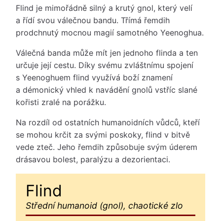
Flind je mimořádně silný a krutý gnol, který velí
a řídí svou válečnou bandu. Třímá řemdih
prodchnutý mocnou magií samotného Yeenoghua.
Válečná banda může mít jen jednoho flinda a ten
určuje její cestu. Díky svému zvláštnímu spojení
s Yeenoghuem flind využívá boží znamení
a démonický vhled k navádění gnolů vstříc slané
kořisti zralé na porážku.
Na rozdíl od ostatních humanoidních vůdců, kteří
se mohou krčit za svými poskoky, flind v bitvě
vede zteč. Jeho řemdih způsobuje svým úderem
drásavou bolest, paralýzu a dezorientaci.
Flind
Střední humanoid (gnol), chaotické zlo