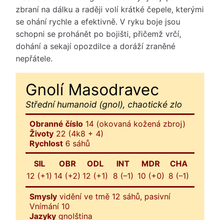
zbraní na dálku a raději volí krátké čepele, kterými
se ohání rychle a efektivně. V ryku boje jsou
schopni se prohánět po bojišti, přičemž vrčí,
dohání a sekají opozdilce a doráží zraněné
nepřátele.
Gnolí Masodravec
Střední humanoid (gnol), chaotické zlo
Obranné číslo
14 (okovaná kožená zbroj)
Životy
22 (4k8 + 4)
Rychlost
6 sáhů
SIL
OBR
ODL
INT
MDR
CHA
12 (+1)
14 (+2)
12 (+1)
8 (–1)
10 (+0)
8 (–1)
Smysly
vidění ve tmě 12 sáhů, pasivní
Vnímání 10
Jazyky
gnolština