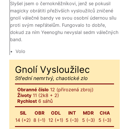
Slyšel jsem o černokněžníkovi, jenž se pokusil
magicky obrátiti přeživších vysloužilců zničené
gnolí válečné bandy ve svou osobní údernou sílu
proti svým nepřátelům. Fungovalo to dobře,
dokud za ním Yeenoghu nevyslal sedm válečných
band.
Volo
Gnolí Vysloužilec
Střední nemrtvý, chaotické zlo
Obranné číslo
12 (přirozená zbroj)
Životy
11 (2k8 + 2)
Rychlost
6 sáhů
SIL
OBR
ODL
INT
MDR
CHA
14 (+2)
8 (–1)
12 (+1)
5 (–3)
5 (–3)
5 (–3)