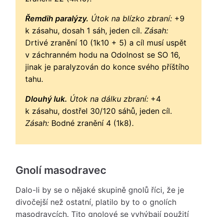
Řemdih paralýzy.
Útok na blízko zbraní:
+9
k zásahu, dosah 1 sáh, jeden cíl.
Zásah:
Drtivé zranění 10 (1k10 + 5) a cíl musí uspět
v záchranném hodu na Odolnost se SO 16,
jinak je paralyzován do konce svého příštího
tahu.
Dlouhý luk.
Útok na dálku zbraní:
+4
k zásahu, dostřel 30/120 sáhů, jeden cíl.
Zásah:
Bodné zranění 4 (1k8).
Gnolí masodravec
Dalo-li by se o nějaké skupině gnolů říci, že je
divočejší než ostatní, platilo by to o gnolích
masodravcích. Tito gnolové se vyhýbají použití