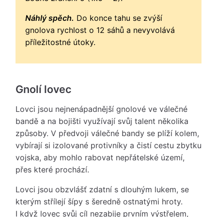
Náhlý spěch.
Do konce tahu se zvýší
gnolova rychlost o 12 sáhů a nevyvolává
příležitostné útoky.
Gnolí lovec
Lovci jsou nejnenápadnější gnolové ve válečné
bandě a na bojišti využívají svůj talent několika
způsoby. V předvoji válečné bandy se plíží kolem,
vybírají si izolované protivníky a čistí cestu zbytku
vojska, aby mohlo rabovat nepřátelské území,
přes které prochází.
Lovci jsou obzvlášť zdatní s dlouhým lukem, se
kterým střílejí šípy s šeredně ostnatými hroty.
I když lovec svůj cíl nezabije prvním výstřelem,