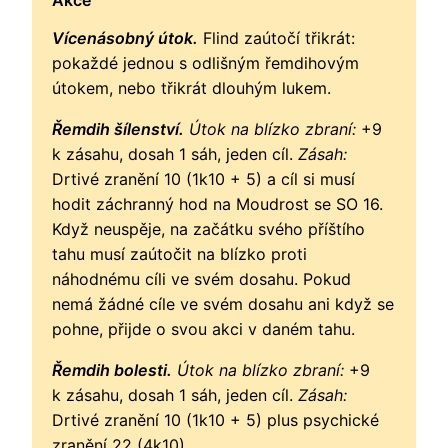
Vícenásobný útok.
Flind zaútočí třikrát:
pokaždé jednou s odlišným řemdihovým
útokem, nebo třikrát dlouhým lukem.
Řemdih šílenství.
Útok na blízko zbraní:
+9
k zásahu, dosah 1 sáh, jeden cíl.
Zásah:
Drtivé zranění 10 (1k10 + 5) a cíl si musí
hodit záchranný hod na Moudrost se SO 16.
Když neuspěje, na začátku svého příštího
tahu musí zaútočit na blízko proti
náhodnému cíli ve svém dosahu. Pokud
nemá žádné cíle ve svém dosahu ani když se
pohne, přijde o svou akci v daném tahu.
Řemdih bolesti.
Útok na blízko zbraní:
+9
k zásahu, dosah 1 sáh, jeden cíl.
Zásah:
Drtivé zranění 10 (1k10 + 5) plus psychické
zranění 22 (4k10).