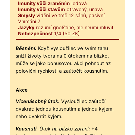
Imunity vůči zraněním
jedová
Imunity vůči stavům
otrávený, únava
Smysly
vidění ve tmě 12 sáhů, pasivní
Vnímání 7
Jazyky
rozumí gnolštině, ale neumí mluvit
Nebezpečnost
1/4 (50 ZK)
Běsnění.
Když vysloužilec ve svém tahu
sníží životy tvora na 0 útokem na blízko,
může se jako bonusovou akci pohnout až
poloviční rychlostí a zaútočit kousnutím.
Akce
Vícenásobný útok.
Vysloužilec zaútočí
dvakrát: jednou kousnutím a jednou kyjem,
nebo dvakrát kyjem.
Kousnutí.
Útok na blízko zbraní:
+4