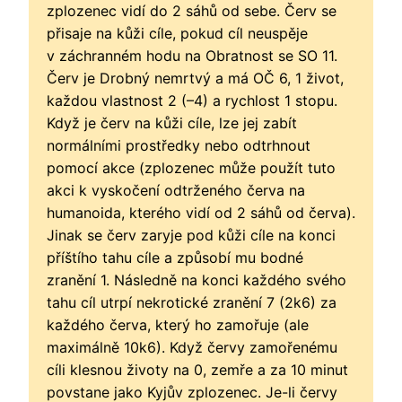
zplozenec vidí do 2 sáhů od sebe. Červ se
přisaje na kůži cíle, pokud cíl neuspěje
v záchranném hodu na Obratnost se SO 11.
Červ je Drobný nemrtvý a má OČ 6, 1 život,
každou vlastnost 2 (–4) a rychlost 1 stopu.
Když je červ na kůži cíle, lze jej zabít
normálními prostředky nebo odtrhnout
pomocí akce (zplozenec může použít tuto
akci k vyskočení odtrženého červa na
humanoida, kterého vidí od 2 sáhů od červa).
Jinak se červ zaryje pod kůži cíle na konci
příštího tahu cíle a způsobí mu bodné
zranění 1. Následně na konci každého svého
tahu cíl utrpí nekrotické zranění 7 (2k6) za
každého červa, který ho zamořuje (ale
maximálně 10k6). Když červy zamořenému
cíli klesnou životy na 0, zemře a za 10 minut
povstane jako Kyjův zplozenec. Je-li červy