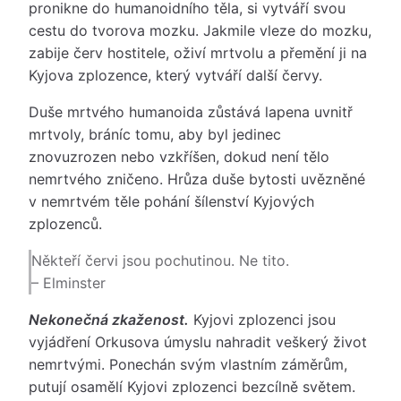
pronikne do humanoidního těla, si vytváří svou
cestu do tvorova mozku. Jakmile vleze do mozku,
zabije červ hostitele, oživí mrtvolu a přemění ji na
Kyjova zplozence, který vytváří další červy.
Duše mrtvého humanoida zůstává lapena uvnitř
mrtvoly, bráníc tomu, aby byl jedinec
znovuzrozen nebo vzkříšen, dokud není tělo
nemrtvého zničeno. Hrůza duše bytosti uvězněné
v nemrtvém těle pohání šílenství Kyjových
zplozenců.
Někteří červi jsou pochutinou. Ne tito.
– Elminster
Nekonečná zkaženost.
Kyjovi zplozenci jsou
vyjádření Orkusova úmyslu nahradit veškerý život
nemrtvými. Ponechán svým vlastním záměrům,
putují osamělí Kyjovi zplozenci bezcílně světem.