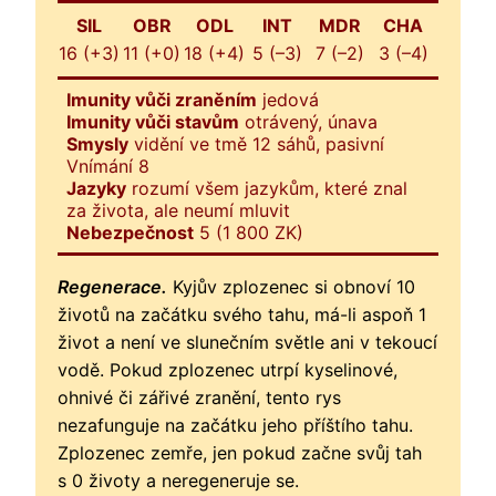
SIL
OBR
ODL
INT
MDR
CHA
16 (+3)
11 (+0)
18 (+4)
5 (–3)
7 (–2)
3 (–4)
Imunity vůči zraněním
jedová
Imunity vůči stavům
otrávený, únava
Smysly
vidění ve tmě 12 sáhů, pasivní
Vnímání 8
Jazyky
rozumí všem jazykům, které znal
za života, ale neumí mluvit
Nebezpečnost
5 (1 800 ZK)
Regenerace.
Kyjův zplozenec si obnoví 10
životů na začátku svého tahu, má-li aspoň 1
život a není ve slunečním světle ani v tekoucí
vodě. Pokud zplozenec utrpí kyselinové,
ohnivé či zářivé zranění, tento rys
nezafunguje na začátku jeho příštího tahu.
Zplozenec zemře, jen pokud začne svůj tah
s 0 životy a neregeneruje se.