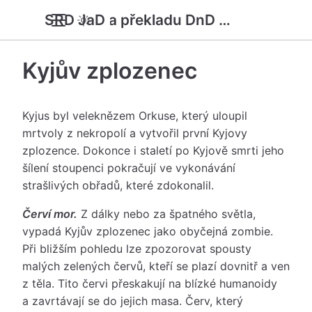
SRD JaD a překladu DnD 5e
Kyjův zplozenec
Kyjus byl veleknězem Orkuse, který uloupil
mrtvoly z nekropolí a vytvořil první Kyjovy
zplozence. Dokonce i staletí po Kyjově smrti jeho
šílení stoupenci pokračují ve vykonávání
strašlivých obřadů, které zdokonalil.
Červí mor.
Z dálky nebo za špatného světla,
vypadá Kyjův zplozenec jako obyčejná zombie.
Při bližším pohledu lze zpozorovat spousty
malých zelených červů, kteří se plazí dovnitř a ven
z těla. Tito červi přeskakují na blízké humanoidy
a zavrtávají se do jejich masa. Červ, který