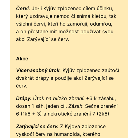
Červi.
Je-li Kyjův zplozenec cílem účinku,
který uzdravuje nemoc či snímá kletbu, tak
všichni červi, kteří ho zamořují, odumřou,
a on přestane mít možnost používat svou
akci Zarývající se červ.
Akce
Vícenásobný útok.
Kyjův zplozenec zaútočí
dvakrát drápy a použije akci Zarývající se
červ.
Drápy.
Útok na blízko zbraní:
+6 k zásahu,
dosah 1 sáh, jeden cíl.
Zásah
: Sečné zranění
6 (1k6 + 3) a nekrotické zranění 7 (2k6).
Zarývající se červ.
Z Kyjova zplozence
vyskočí červ na humanoida, kterého