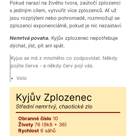
Pokud narazí na živého tvora, zaútočí zplozenci
s jediným cílem, vytvořit více zplozenců. Ať už
jsou rozptýleni nebo pohromadě, rozmnožují se
zplozenci exponenciálně, pokud je nic nezastaví.
Nemrtvá povaha.
Kyjův zplozenec nepotřebuje
dýchat, jíst, pít ani spát.
Kyjus se má z mnohého co zodpovídat. Někdy
pojíte červa - a někdy červ pojí vás.
Volo
Kyjův Zplozenec
Střední nemrtvý, chaotické zlo
Obranné číslo
10
Životy
76 (9k8 + 36)
Rychlost
6 sáhů