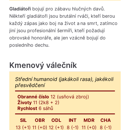
Gladiátoři
bojují pro zábavu hlučných davů.
Někteří gladiátoři jsou brutální rváči, kteří berou
každý zápas jako boj na život a na smrt, zatímco
jiní jsou profesionální šermíři, kteří požadují
obrovské honoráře, ale jen vzácně bojují do
posledního dechu.
Kmenový válečník
Střední humanoid (jakákoli rasa), jakékoli
přesvědčení
Obranné číslo
12 (usňová zbroj)
Životy
11 (2k8 + 2)
Rychlost
6 sáhů
SIL
OBR
ODL
INT
MDR
CHA
13 (+1)
11 (+0)
12 (+1)
8 (-1)
11 (+0)
8 (-1)