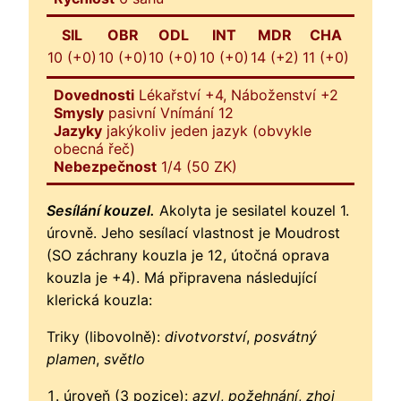
SIL
OBR
ODL
INT
MDR
CHA
10 (+0)
10 (+0)
10 (+0)
10 (+0)
14 (+2)
11 (+0)
Dovednosti
Lékařství +4, Náboženství +2
Smysly
pasivní Vnímání 12
Jazyky
jakýkoliv jeden jazyk (obvykle
obecná řeč)
Nebezpečnost
1/4 (50 ZK)
Sesílání kouzel.
Akolyta je sesilatel kouzel 1.
úrovně. Jeho sesílací vlastnost je Moudrost
(SO záchrany kouzla je 12, útočná oprava
kouzla je +4). Má připravena následující
klerická kouzla:
Triky (libovolně):
divotvorství
,
posvátný
plamen
,
světlo
úroveň (3 pozice):
azyl
,
požehnání
,
zhoj