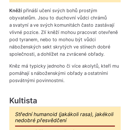
Kněží
přináší učení svých bohů prostým
obyvatelům. Jsou to duchovní vůdci chrámů
a svatyní a ve svých komunitách často zastávají
vlivné pozice. Zlí kněží mohou pracovat otevřeně
pod tyranem, nebo to mohou být vůdci
náboženských sekt skrytých ve stínech dobré
společnosti, a dohlížet na zvrácené obřady.
Kněz má typicky jednoho či více akolytů, kteří mu
pomáhají s náboženskými obřady a ostatními
posvátnými povinnostmi.
Kultista
Střední humanoid (jakákoli rasa), jakékoli
nedobré přesvědčení