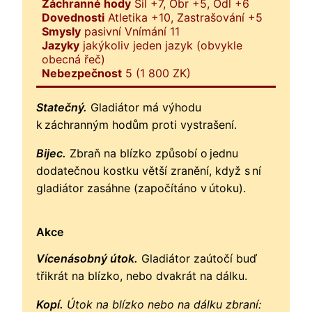
Záchranné hody
Sil +7, Obr +5, Odl +6
Dovednosti
Atletika +10, Zastrašování +5
Smysly
pasivní Vnímání 11
Jazyky
jakýkoliv jeden jazyk (obvykle
obecná řeč)
Nebezpečnost
5 (1 800 ZK)
Statečný.
Gladiátor má výhodu
k záchranným hodům proti vystrašení.
Bijec.
Zbraň na blízko způsobí o jednu
dodatečnou kostku větší zranění, když s ní
gladiátor zasáhne (započítáno v útoku).
Akce
Vícenásobný útok.
Gladiátor zaútočí buď
třikrát na blízko, nebo dvakrát na dálku.
Kopí.
Útok na blízko nebo na dálku zbraní: