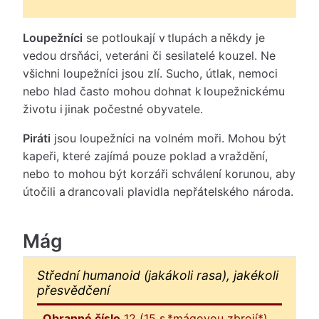
Loupežníci
se potloukají v tlupách a někdy je
vedou drsňáci, veteráni či sesilatelé kouzel. Ne
všichni loupežníci jsou zlí. Sucho, útlak, nemoci
nebo hlad často mohou dohnat k loupežnickému
životu i jinak počestné obyvatele.
Piráti
jsou loupežníci na volném moři. Mohou být
kapeři, které zajímá pouze poklad a vraždění,
nebo to mohou být korzáři schválení korunou, aby
útočili a drancovali plavidla nepřátelského národa.
Mág
Střední humanoid (jakákoli rasa), jakékoli
přesvědčení
Obranné číslo
12 (15 s *mágovou zbrojí*)