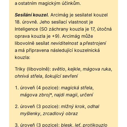
a ostatním magickým účinkům.
Sesílání kouzel.
Arcimág je sesilatel kouzel
18. úrovně. Jeho sesílací vlastnost je
Inteligence (SO záchrany kouzla je 17, útočná
oprava kouzla je +9). Arcimág může
libovolně sesílat
neviditelnost
a
přestrojení
a má připravena následující kouzelnická
kouzla:
Triky (libovolně):
světlo
,
kejkle
,
mágova ruka
,
ohnivá střela
,
šokující sevření
úroveň (4 pozice):
magická střela
,
mágova zbroj
*,
najdi magii
,
určení
úroveň (3 pozice):
mlžný krok
,
odhal
myšlenky
,
zrcadlový obraz
úroveň (3 pozice):
blesk
,
leť
,
protikouzlo