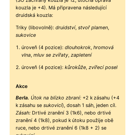
(SO záchrany kouzla je 12, útočná oprava
kouzla je +4). Má připravena následující
druidská kouzla:
Triky (libovolně):
druidství
,
stvoř plamen
,
sukovice
úroveň (4 pozice):
dlouhokrok
,
hromová
vlna
,
mluv se zvířaty
,
zapletení
úroveň (4 pozice):
kůrokůže
,
zvířecí posel
Akce
Berla.
Útok na blízko zbraní:
+2 k zásahu (+4
k zásahu se
sukovicí
), dosah 1 sáh, jeden cíl.
Zásah:
Drtivé zranění 3 (1k6), nebo drtivé
zranění 4 (1k8), pokud k útoku použije obě
ruce, nebo drtivé zranění 6 (1k8 + 2) se