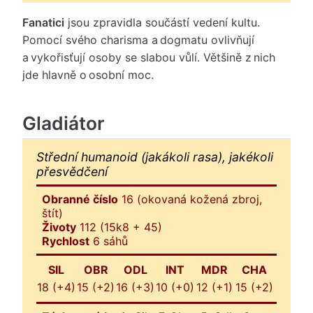
Fanatici
jsou zpravidla součástí vedení kultu.
Pomocí svého charisma a dogmatu ovlivňují
a vykořisťují osoby se slabou vůlí. Většině z nich
jde hlavně o osobní moc.
Gladiátor
Střední humanoid (jakákoli rasa), jakékoli
přesvědčení
Obranné číslo
16 (okovaná kožená zbroj,
štít)
Životy
112 (15k8 + 45)
Rychlost
6 sáhů
SIL
OBR
ODL
INT
MDR
CHA
18 (+4)
15 (+2)
16 (+3)
10 (+0)
12 (+1)
15 (+2)