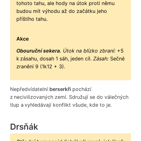
tohoto tahu, ale hody na útok proti němu
budou mít výhodu až do začátku jeho
příštího tahu.
Akce
Obouruční sekera.
Útok na blízko zbraní:
+5
k zásahu, dosah 1 sáh, jeden cíl.
Zásah:
Sečné
zranění 9 (1k12 + 3).
Nepředvídatelní
berserkři
pochází
z necivilizovaných zemí. Sdružují se do válečných
tlup a vyhledávají konflikt všude, kde to je.
Drsňák