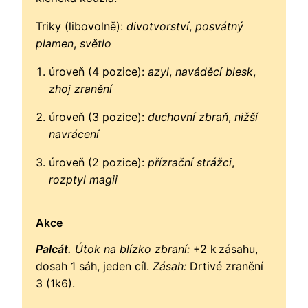
Triky (libovolně):
divotvorství
,
posvátný
plamen
,
světlo
úroveň (4 pozice):
azyl
,
naváděcí blesk
,
zhoj zranění
úroveň (3 pozice):
duchovní zbraň
,
nižší
navrácení
úroveň (2 pozice):
přízrační strážci
,
rozptyl magii
Akce
Palcát.
Útok na blízko zbraní:
+2 k zásahu,
dosah 1 sáh, jeden cíl.
Zásah:
Drtivé zranění
3 (1k6).