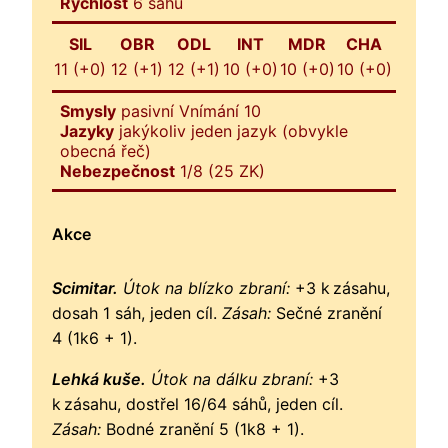
Rychlost
6 sáhů
SIL
OBR
ODL
INT
MDR
CHA
11 (+0)
12 (+1)
12 (+1)
10 (+0)
10 (+0)
10 (+0)
Smysly
pasivní Vnímání 10
Jazyky
jakýkoliv jeden jazyk (obvykle
obecná řeč)
Nebezpečnost
1/8 (25 ZK)
Akce
Scimitar.
Útok na blízko zbraní:
+3 k zásahu,
dosah 1 sáh, jeden cíl.
Zásah:
Sečné zranění
4 (1k6 + 1).
Lehká kuše.
Útok na dálku zbraní:
+3
k zásahu, dostřel 16/64 sáhů, jeden cíl.
Zásah:
Bodné zranění 5 (1k8 + 1).