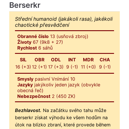
Berserkr
Střední humanoid (jakákoli rasa), jakékoli
chaotické přesvědčení
Obranné číslo
13 (usňová zbroj)
Životy
67 (9k8 + 27)
Rychlost
6 sáhů
SIL
OBR
ODL
INT
MDR
CHA
16 (+3)
12 (+1)
17 (+3)
9 (-1)
11 (+0)
9 (-1)
Smysly
pasivní Vnímání 10
Jazyky
jakýkoliv jeden jazyk (obvykle
obecná řeč)
Nebezpečnost
2 (450 ZK)
Bezhlavost.
Na začátku svého tahu může
berserkr získat výhodu ke všem hodům na
útok na blízko zbraní, které provede během