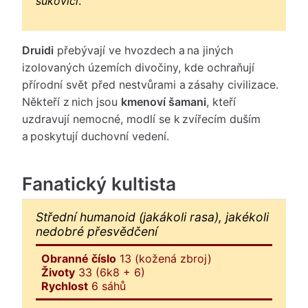
sukovicí
.
Druidi
přebývají ve hvozdech a na jiných
izolovaných územích divočiny, kde ochraňují
přírodní svět před nestvůrami a zásahy civilizace.
Někteří z nich jsou
kmenoví šamani
, kteří
uzdravují nemocné, modlí se k zvířecím duším
a poskytují duchovní vedení.
Fanatický kultista
Střední humanoid (jakákoli rasa), jakékoli
nedobré přesvědčení
Obranné číslo
13 (kožená zbroj)
Životy
33 (6k8 + 6)
Rychlost
6 sáhů