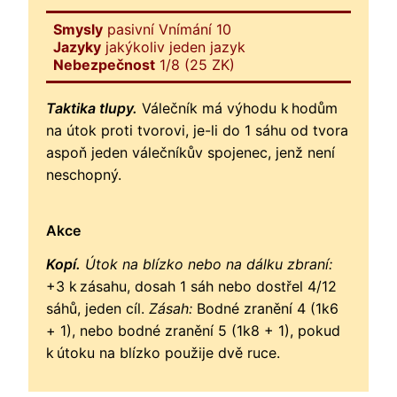
Smysly
pasivní Vnímání 10
Jazyky
jakýkoliv jeden jazyk
Nebezpečnost
1/8 (25 ZK)
Taktika tlupy.
Válečník má výhodu k hodům
na útok proti tvorovi, je-li do 1 sáhu od tvora
aspoň jeden válečníkův spojenec, jenž není
neschopný.
Akce
Kopí.
Útok na blízko nebo na dálku zbraní:
+3 k zásahu, dosah 1 sáh nebo dostřel 4/12
sáhů, jeden cíl.
Zásah:
Bodné zranění 4 (1k6
+ 1), nebo bodné zranění 5 (1k8 + 1), pokud
k útoku na blízko použije dvě ruce.