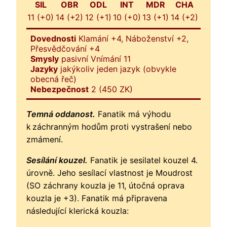
SIL
OBR
ODL
INT
MDR
CHA
11 (+0)
14 (+2)
12 (+1)
10 (+0)
13 (+1)
14 (+2)
Dovednosti
Klamání +4, Náboženství +2,
Přesvědčování +4
Smysly
pasivní Vnímání 11
Jazyky
jakýkoliv jeden jazyk (obvykle
obecná řeč)
Nebezpečnost
2 (450 ZK)
Temná oddanost.
Fanatik má výhodu
k záchranným hodům proti vystrašení nebo
zmámení.
Sesílání kouzel.
Fanatik je sesilatel kouzel 4.
úrovně. Jeho sesílací vlastnost je Moudrost
(SO záchrany kouzla je 11, útočná oprava
kouzla je +3). Fanatik má připravena
následující klerická kouzla: