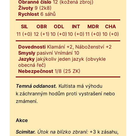
Obranné číslo
12 (kožená zbroj)
Životy
9 (2k8)
Rychlost
6 sáhů
SIL
OBR
ODL
INT
MDR
CHA
11 (+0)
12 (+1)
10 (+0)
10 (+0)
11 (+0)
10 (+0)
Dovednosti
Klamání +2, Náboženství +2
Smysly
pasivní Vnímání 10
Jazyky
jakýkoliv jeden jazyk (obvykle
obecná řeč)
Nebezpečnost
1/8 (25 ZK)
Temná oddanost.
Kultista má výhodu
k záchranným hodům proti vystrašení nebo
zmámení.
Akce
Scimitar.
Útok na blízko zbraní:
+3 k zásahu,