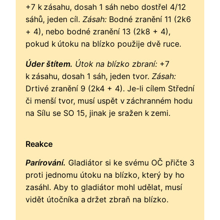
+7 k zásahu, dosah 1 sáh nebo dostřel 4/12
sáhů, jeden cíl.
Zásah:
Bodné zranění 11 (2k6
+ 4), nebo bodné zranění 13 (2k8 + 4),
pokud k útoku na blízko použije dvě ruce.
Úder štítem.
Útok na blízko zbraní:
+7
k zásahu, dosah 1 sáh, jeden tvor.
Zásah:
Drtivé zranění 9 (2k4 + 4). Je-li cílem Střední
či menší tvor, musí uspět v záchranném hodu
na Sílu se SO 15, jinak je sražen k zemi.
Reakce
Parírování.
Gladiátor si ke svému OČ přičte 3
proti jednomu útoku na blízko, který by ho
zasáhl. Aby to gladiátor mohl udělat, musí
vidět útočníka a držet zbraň na blízko.