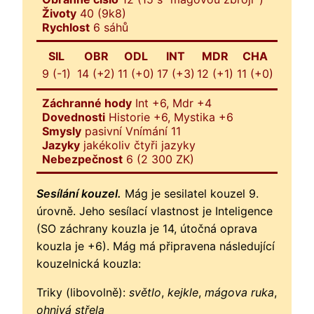
Životy
40 (9k8)
Rychlost
6 sáhů
SIL
OBR
ODL
INT
MDR
CHA
9 (-1)
14 (+2)
11 (+0)
17 (+3)
12 (+1)
11 (+0)
Záchranné hody
Int +6, Mdr +4
Dovednosti
Historie +6, Mystika +6
Smysly
pasivní Vnímání 11
Jazyky
jakékoliv čtyři jazyky
Nebezpečnost
6 (2 300 ZK)
Sesílání kouzel.
Mág je sesilatel kouzel 9.
úrovně. Jeho sesílací vlastnost je Inteligence
(SO záchrany kouzla je 14, útočná oprava
kouzla je +6). Mág má připravena následující
kouzelnická kouzla:
Triky (libovolně):
světlo
,
kejkle
,
mágova ruka
,
ohnivá střela