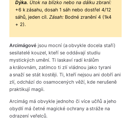
Dýka.
Útok na blízko nebo na dálku zbraní:
+6 k zásahu, dosah 1 sáh nebo dostřel 4/12
sáhů, jeden cíl.
Zásah:
Bodné zranění 4 (1k4
+ 2).
Arcimágové
jsou mocní (a obvykle docela staří)
sesilatelé kouzel, kteří se oddávají studiu
mystických umění. Ti laskaví radí králům
a královnám, zatímco ti zlí vládnou jako tyrani
a snaží se stát kostěji. Ti, kteří nejsou ani dobří ani
zlí, odchází do osamocených věží, kde nerušeně
praktikují magii.
Arcimág má obvykle jednoho či více učňů a jeho
obydlí má četné magické ochrany a stráže na
odrazení veřelců.