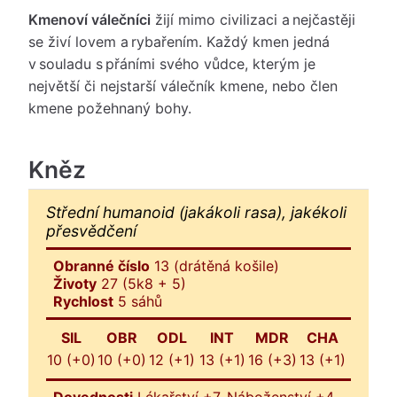
Kmenoví válečníci
žijí mimo civilizaci a nejčastěji
se živí lovem a rybařením. Každý kmen jedná
v souladu s přáními svého vůdce, kterým je
největší či nejstarší válečník kmene, nebo člen
kmene požehnaný bohy.
Kněz
Střední humanoid (jakákoli rasa), jakékoli
přesvědčení
Obranné číslo
13 (drátěná košile)
Životy
27 (5k8 + 5)
Rychlost
5 sáhů
SIL
OBR
ODL
INT
MDR
CHA
10 (+0)
10 (+0)
12 (+1)
13 (+1)
16 (+3)
13 (+1)
Dovednosti
Lékařství +7, Náboženství +4,