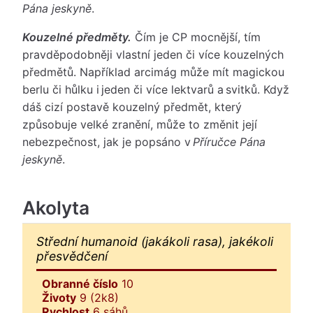
Pána jeskyně
.
Kouzelné předměty.
Čím je CP mocnější, tím
pravděpodobněji vlastní jeden či více kouzelných
předmětů. Například arcimág může mít magickou
berlu či hůlku i jeden či více lektvarů a svitků. Když
dáš cizí postavě kouzelný předmět, který
způsobuje velké zranění, může to změnit její
nebezpečnost, jak je popsáno v
Příručce Pána
jeskyně
.
Akolyta
Střední humanoid (jakákoli rasa), jakékoli
přesvědčení
Obranné číslo
10
Životy
9 (2k8)
Rychlost
6 sáhů