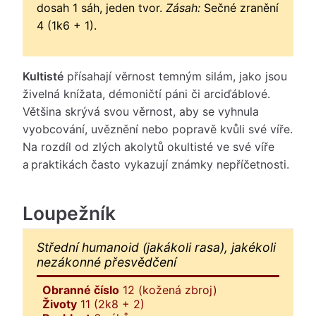
dosah 1 sáh, jeden tvor.
Zásah:
Sečné zranění
4 (1k6 + 1).
Kultisté
přísahají věrnost temným silám, jako jsou
živelná knížata, démoničtí páni či arciďáblové.
Většina skrývá svou věrnost, aby se vyhnula
vyobcování, uvěznění nebo popravě kvůli své víře.
Na rozdíl od zlých akolytů okultisté ve své víře
a praktikách často vykazují známky nepříčetnosti.
Loupežník
Střední humanoid (jakákoli rasa), jakékoli
nezákonné přesvědčení
Obranné číslo
12 (kožená zbroj)
Životy
11 (2k8 + 2)