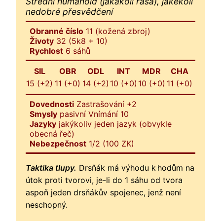
Střední humanoid (jakákoli rasa), jakékoli
nedobré přesvědčení
Obranné číslo
11 (kožená zbroj)
Životy
32 (5k8 + 10)
Rychlost
6 sáhů
SIL
OBR
ODL
INT
MDR
CHA
15 (+2)
11 (+0)
14 (+2)
10 (+0)
10 (+0)
11 (+0)
Dovednosti
Zastrašování +2
Smysly
pasivní Vnímání 10
Jazyky
jakýkoliv jeden jazyk (obvykle
obecná řeč)
Nebezpečnost
1/2 (100 ZK)
Taktika tlupy.
Drsňák má výhodu k hodům na
útok proti tvorovi, je-li do 1 sáhu od tvora
aspoň jeden drsňákův spojenec, jenž není
neschopný.