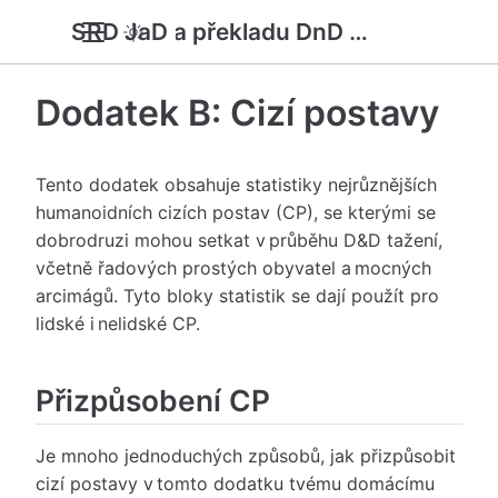
SRD JaD a překladu DnD 5e
Dodatek B: Cizí postavy
Tento dodatek obsahuje statistiky nejrůznějších
humanoidních cizích postav (CP), se kterými se
dobrodruzi mohou setkat v průběhu D&D tažení,
včetně řadových prostých obyvatel a mocných
arcimágů. Tyto bloky statistik se dají použít pro
lidské i nelidské CP.
Přizpůsobení CP
Je mnoho jednoduchých způsobů, jak přizpůsobit
cizí postavy v tomto dodatku tvému domácímu