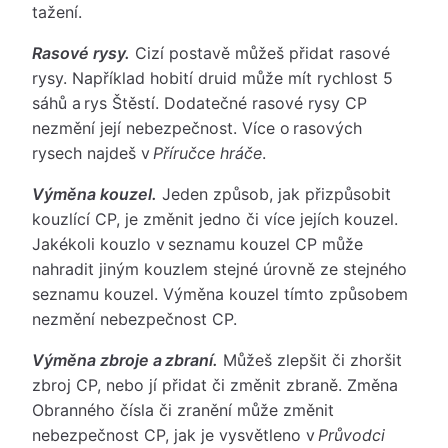
tažení.
Rasové rysy.
Cizí postavě můžeš přidat rasové
rysy. Například hobití druid může mít rychlost 5
sáhů a rys Štěstí. Dodatečné rasové rysy CP
nezmění její nebezpečnost. Více o rasových
rysech najdeš v
Příručce hráče
.
Výměna kouzel.
Jeden způsob, jak přizpůsobit
kouzlící CP, je změnit jedno či více jejích kouzel.
Jakékoli kouzlo v seznamu kouzel CP může
nahradit jiným kouzlem stejné úrovně ze stejného
seznamu kouzel. Výměna kouzel tímto způsobem
nezmění nebezpečnost CP.
Výměna zbroje a zbraní.
Můžeš zlepšit či zhoršit
zbroj CP, nebo jí přidat či změnit zbraně. Změna
Obranného čísla či zranění může změnit
nebezpečnost CP, jak je vysvětleno v
Průvodci