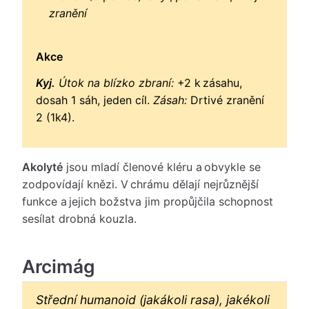
zranění
Akce
Kyj.
Útok na blízko zbraní:
+2 k zásahu,
dosah 1 sáh, jeden cíl.
Zásah:
Drtivé zranění
2 (1k4).
Akolyté
jsou mladí členové kléru a obvykle se
zodpovídají knězi. V chrámu dělají nejrůznější
funkce a jejich božstva jim propůjčila schopnost
sesílat drobná kouzla.
Arcimág
Střední humanoid (jakákoli rasa), jakékoli