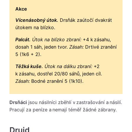
Akce
Vícenásobný útok.
Drsňák zaútočí dvakrát
útokem na blízko.
Palcát.
Útok na blízko zbraní:
+4 k zásahu,
dosah 1 sáh, jeden tvor.
Zásah:
Drtivé zranění
5 (1k6 + 2).
Těžká kuše.
Útok na dálku zbraní:
+2
k zásahu, dostřel 20/80 sáhů, jeden cíl.
Zásah:
Bodné zranění 5 (1k10).
Drsňáci
jsou násilníci zběhlí v zastrašování a násilí.
Pracují za peníze a nemají téměř žádné zábrany.
Druid