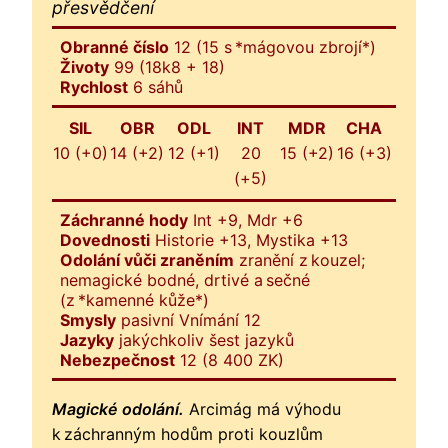
přesvědčení
Obranné číslo
12 (15 s *mágovou zbrojí*)
Životy
99 (18k8 + 18)
Rychlost
6 sáhů
SIL
OBR
ODL
INT
MDR
CHA
10 (+0)
14 (+2)
12 (+1)
20
15 (+2)
16 (+3)
(+5)
Záchranné hody
Int +9, Mdr +6
Dovednosti
Historie +13, Mystika +13
Odolání vůči zraněním
zranění z kouzel;
nemagické bodné, drtivé a sečné
(z *kamenné kůže*)
Smysly
pasivní Vnímání 12
Jazyky
jakýchkoliv šest jazyků
Nebezpečnost
12 (8 400 ZK)
Magické odolání.
Arcimág má výhodu
k záchranným hodům proti kouzlům