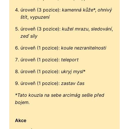
úroveň (3 pozice):
kamenná kůže
*,
ohnivý
štít
,
vypuzení
úroveň (3 pozice):
kužel mrazu
,
sledování
,
zeď síly
úroveň (1 pozice):
koule nezranitelnosti
úroveň (1 pozice):
teleport
úroveň (1 pozice):
ukryj mysl
*
úroveň (1 pozice):
zastav čas
*Tato kouzla na sebe arcimág sešle před
bojem.
Akce