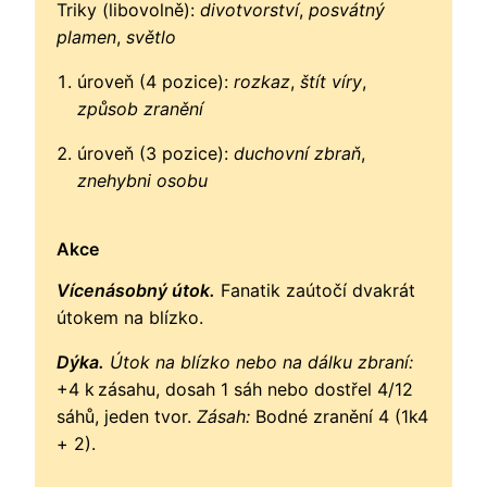
Triky (libovolně):
divotvorství
,
posvátný
plamen
,
světlo
úroveň (4 pozice):
rozkaz
,
štít víry
,
způsob zranění
úroveň (3 pozice):
duchovní zbraň
,
znehybni osobu
Akce
Vícenásobný útok.
Fanatik zaútočí dvakrát
útokem na blízko.
Dýka.
Útok na blízko nebo na dálku zbraní:
+4 k zásahu, dosah 1 sáh nebo dostřel 4/12
sáhů, jeden tvor.
Zásah:
Bodné zranění 4 (1k4
+ 2).