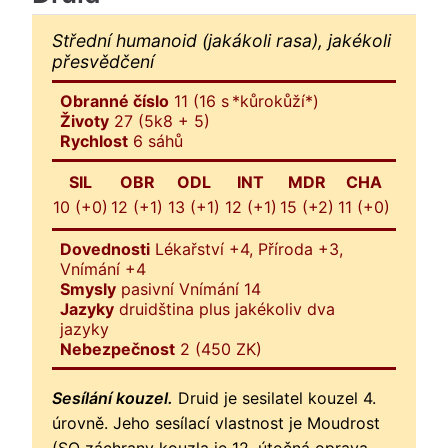
Střední humanoid (jakákoli rasa), jakékoli
přesvědčení
Obranné číslo
11 (16 s *kůrokůží*)
Životy
27 (5k8 + 5)
Rychlost
6 sáhů
SIL
OBR
ODL
INT
MDR
CHA
10 (+0)
12 (+1)
13 (+1)
12 (+1)
15 (+2)
11 (+0)
Dovednosti
Lékařství +4, Příroda +3,
Vnímání +4
Smysly
pasivní Vnímání 14
Jazyky
druidština plus jakékoliv dva
jazyky
Nebezpečnost
2 (450 ZK)
Sesílání kouzel.
Druid je sesilatel kouzel 4.
úrovně. Jeho sesílací vlastnost je Moudrost