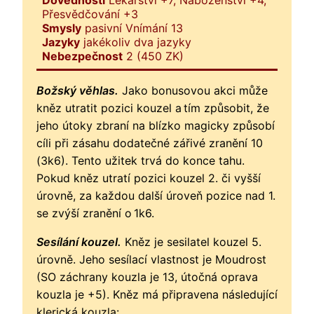
Přesvědčování +3
Smysly
pasivní Vnímání 13
Jazyky
jakékoliv dva jazyky
Nebezpečnost
2 (450 ZK)
Božský věhlas.
Jako bonusovou akci může
kněz utratit pozici kouzel a tím způsobit, že
jeho útoky zbraní na blízko magicky způsobí
cíli při zásahu dodatečné zářivé zranění 10
(3k6). Tento užitek trvá do konce tahu.
Pokud kněz utratí pozici kouzel 2. či vyšší
úrovně, za každou další úroveň pozice nad 1.
se zvýší zranění o 1k6.
Sesílání kouzel.
Kněz je sesilatel kouzel 5.
úrovně. Jeho sesílací vlastnost je Moudrost
(SO záchrany kouzla je 13, útočná oprava
kouzla je +5). Kněz má připravena následující
klerická kouzla: