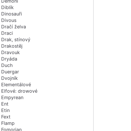
Démoni
Diblík
Dinosauři
Divous
Dračí želva
Draci
Drak, stínový
Drakostěj
Dravouk
Dryáda
Duch
Duergar
Dvojník
Elementálové
Elfové: drowové
Empyrean
Ent
Etin
Fext
Flamp
Fomorian