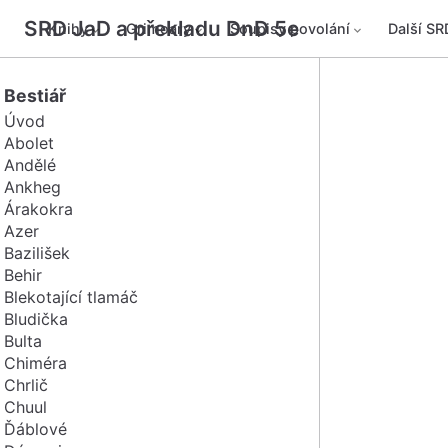
SRD JaD a překladu DnD 5e
Knihy
Grimoary
Soupisy povolání
Další SR
Bestiář
Úvod
Abolet
Andělé
Ankheg
Árakokra
Azer
Bazilišek
Behir
Blekotající tlamáč
Bludička
Bulta
Chiméra
Chrlič
Chuul
Ďáblové