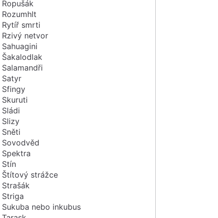
Ropušák
Rozumhlt
Rytíř smrti
Rzivý netvor
Sahuagini
Šakalodlak
Salamandři
Satyr
Sfingy
Skuruti
Sládi
Slizy
Sněti
Sovodvěd
Spektra
Stín
Štítový strážce
Strašák
Striga
Sukuba nebo inkubus
Tarask