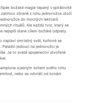
řípek božské magie tepaný v spirálovité
 zatímco zbraně z rohu jednorožce útočí
 jednorožce do mocných lektvarů
mných rituálů. Ale každý tvor, který se
e nejspíš stane cílem božské odplaty.
o zaplaví smrtelný svět, bohové se
Paladin jedoucí na jednorožci je
še. Je to svaté spojenectví utvořené
kel.
šampiona a jasným svitem svého rohu
emilost, nebo se odvrátí od konání