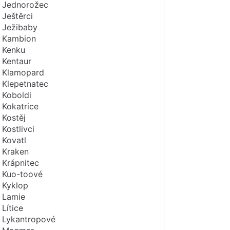
Jednorožec
Ještěrci
Ježibaby
Kambion
Kenku
Kentaur
Klamopard
Klepetnatec
Koboldi
Kokatrice
Kostěj
Kostlivci
Kovatl
Kraken
Krápnitec
Kuo-toové
Kyklop
Lamie
Lítice
Lykantropové