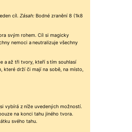
eden cíl.
Zásah:
Bodné zranění 8 (1k8
ora svým rohem. Cíl si magicky
chny nemoci a neutralizuje všechny
 až tři tvory, kteří s tím souhlasí
, které drží či mají na sobě, na místo,
i vybírá z níže uvedených možností.
pouze na konci tahu jiného tvora.
átku svého tahu.