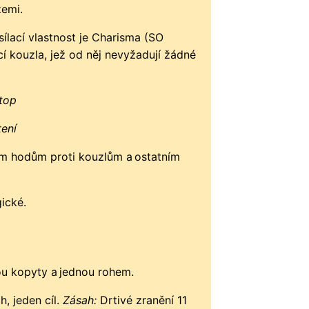
zemi.
lací vlastnost je Charisma (SO
cí kouzla, jež od něj nevyžadují žádné
stop
tení
 hodům proti kouzlům a ostatním
ické.
u kopyty a jednou rohem.
, jeden cíl.
Zásah:
Drtivé zranění 11