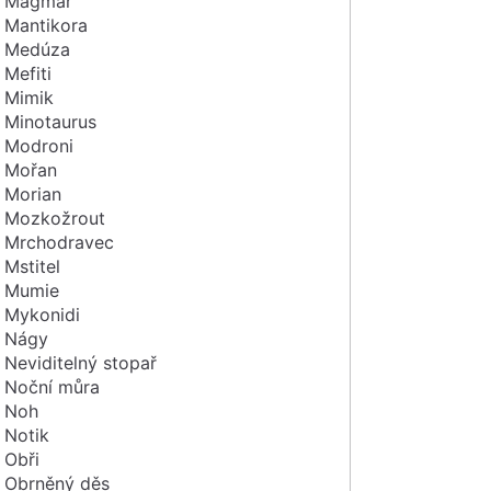
Magmar
Mantikora
Medúza
Mefiti
Mimik
Minotaurus
Modroni
Mořan
Morian
Mozkožrout
Mrchodravec
Mstitel
Mumie
Mykonidi
Nágy
Neviditelný stopař
Noční můra
Noh
Notik
Obři
Obrněný děs