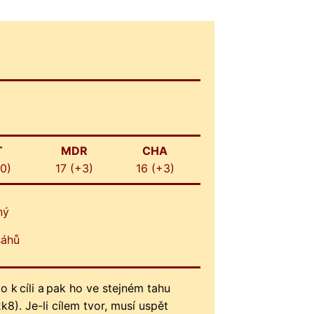
T
MDR
CHA
+0)
17 (+3)
16 (+3)
ný
sáhů
k cíli a pak ho ve stejném tahu
8). Je-li cílem tvor, musí uspět