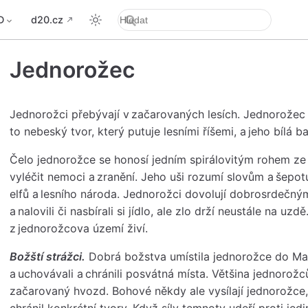
D
d20.cz
Jednorožec
Jednorožci přebývají v začarovaných lesích. Jednorožec 
to nebeský tvor, který putuje lesními říšemi, a jeho bílá b
Čelo jednorožce se honosí jedním spirálovitým rohem ze
vyléčit nemoci a zranění. Jeho uši rozumí slovům a šepot
elfů a lesního národa. Jednorožci dovolují dobrosrdečným
a nalovili či nasbírali si jídlo, ale zlo drží neustále na u
z jednorožcova území živí.
Božští strážci.
Dobrá božstva umístila jednorožce do Mate
a uchovávali a chránili posvátná místa. Většina jednorožců
začarovaný hvozd. Bohové někdy ale vysílají jednorožce,
chránil konkrétní tvory. Když síly temnoty udeří proti jedi