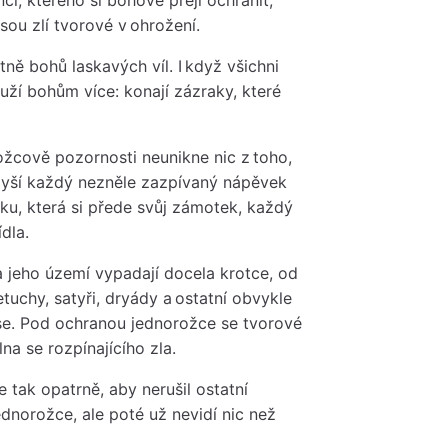
ou zlí tvorové v ohrožení.
ně bohů laskavých víl. I když všichni
uží bohům více: konají zázraky, které
ožcově pozornosti neunikne nic z toho,
slyší každý nezněle zazpívaný nápěvek
ku, která si přede svůj zámotek, každý
ídla.
 jeho území vypadají docela krotce, od
etuchy, satyři, dryády a ostatní obvykle
lese. Pod ochranou jednorožce se tvorové
na se rozpínajícího zla.
tak opatrně, aby nerušil ostatní
dnorožce, ale poté už nevidí nic než