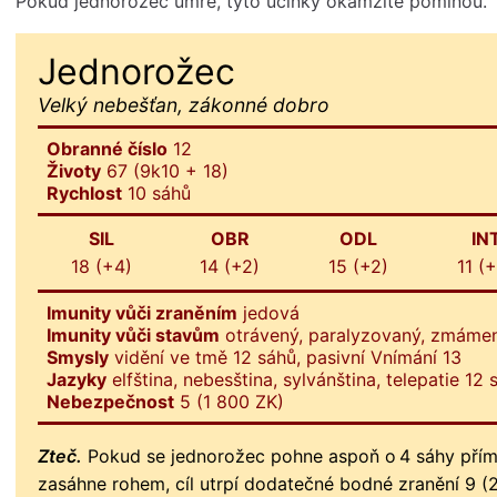
Pokud jednorožec umře, tyto účinky okamžitě pominou.
Jednorožec
Velký nebešťan, zákonné dobro
Obranné číslo
12
Životy
67 (9k10 + 18)
Rychlost
10 sáhů
SIL
OBR
ODL
IN
18 (+4)
14 (+2)
15 (+2)
11 (
Imunity vůči zraněním
jedová
Imunity vůči stavům
otrávený, paralyzovaný, zmáme
Smysly
vidění ve tmě 12 sáhů, pasivní Vnímání 13
Jazyky
elfština, nebesština, sylvánština, telepatie 12 
Nebezpečnost
5 (1 800 ZK)
Zteč.
Pokud se jednorožec pohne aspoň o 4 sáhy přímo 
zasáhne rohem, cíl utrpí dodatečné bodné zranění 9 (2k