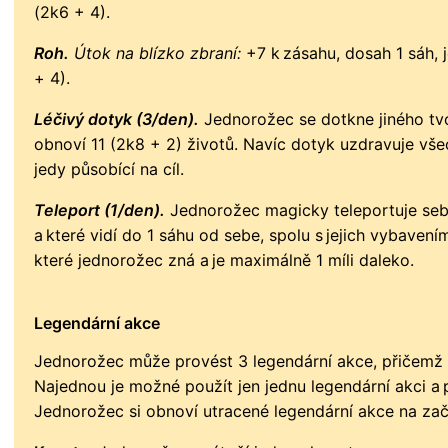
(2k6 + 4).
Roh.
Útok na blízko zbraní:
+7 k zásahu, dosah 1 sáh, j
+ 4).
Léčivý dotyk (3/den).
Jednorožec se dotkne jiného tv
obnoví 11 (2k8 + 2) životů. Navíc dotyk uzdravuje vše
jedy působící na cíl.
Teleport (1/den).
Jednorožec magicky teleportuje sebe a
a které vidí do 1 sáhu od sebe, spolu s jejich vybavením
které jednorožec zná a je maximálně 1 míli daleko.
Legendární akce
Jednorožec může provést 3 legendární akce, přičemž s
Najednou je možné použít jen jednu legendární akci a 
Jednorožec si obnoví utracené legendární akce na zač