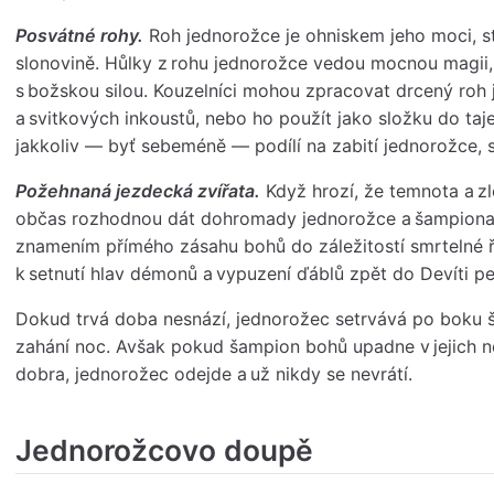
Posvátné rohy.
Roh jednorožce je ohniskem jeho moci, st
slonovině. Hůlky z rohu jednorožce vedou mocnou magii,
s božskou silou. Kouzelníci mohou zpracovat drcený roh
a svitkových inkoustů, nebo ho použít jako složku do taje
jakkoliv — byť sebeméně — podílí na zabití jednorožce, s
Požehnaná jezdecká zvířata.
Když hrozí, že temnota a zl
občas rozhodnou dát dohromady jednorožce a šampiona. 
znamením přímého zásahu bohů do záležitostí smrtelné ří
k setnutí hlav démonů a vypuzení ďáblů zpět do Devíti pe
Dokud trvá doba nesnází, jednorožec setrvává po boku 
zahání noc. Avšak pokud šampion bohů upadne v jejich n
dobra, jednorožec odejde a už nikdy se nevrátí.
Jednorožcovo doupě