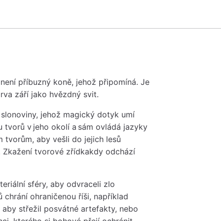
není příbuzný koně, jehož připomíná. Je
arva září jako hvězdný svit.
 slonoviny, jehož magický dotyk umí
u tvorů v jeho okolí a sám ovládá jazyky
 tvorům, aby vešli do jejich lesů
zdě. Zkažení tvorové zřídkakdy odchází
riální sféry, aby odvraceli zlo
 chrání ohraničenou říši, například
 aby střežil posvátné artefakty, nebo
nci, kterého si bohové přejí ochránit,