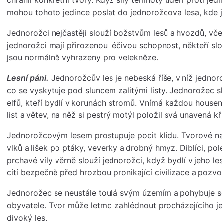
mohou tohoto jedince poslat do jednorožcova lesa, kde js
Jednorožci nejčastěji slouží božstvům lesů a hvozdů, včet
jednorožci mají přirozenou léčivou schopnost, někteří slo
jsou normálně vyhrazeny pro velekněze.
Lesní páni.
Jednorožcův les je nebeská říše, v níž jednor
co se vyskytuje pod sluncem zalitými listy. Jednorožec 
elfů, kteří bydlí v korunách stromů. Vnímá každou housen
list a větev, na něž si pestrý motýl položil svá unavená kř
Jednorožcovým lesem prostupuje pocit klidu. Tvorové na
vlků a lišek po ptáky, veverky a drobný hmyz. Diblíci, pol
prchavé víly věrně slouží jednorožci, když bydlí v jeho 
cítí bezpečně před hrozbou pronikající civilizace a pozvol
Jednorožec se neustále toulá svým územím a pohybuje se 
obyvatele. Tvor může letmo zahlédnout procházejícího je
divoký les.