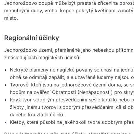
Jednorožcovo doupě může být prastará zřícenina porost
mohutnými duby, vrchol kopce pokrytý květinami a motýl
místo.
Regionální účinky
Jednorožcovo území, přeměněné jeho nebeskou přítomnos
z následujících magických účinků:
Nekryté plameny nemagické povahy se uhasí na jedno
ohně se odmítají zapálit, ale uzavřené lucerny nejsou o
Tvorové, kteří jsou na jednorožcově území doma, se sn
hodům na ověření Obratnosti (Nenápadnosti) pro skryt
Když tvor s dobrým přesvědčením sešle kouzlo nebo p
životy jinému tvorovi s dobrým přesvědčením, cíl si 
daného kouzla či účinku.
Kletby, které působí na jakéhokoli tvora s dobrým přes