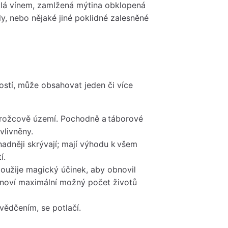
lá vínem, zamlžená mýtina obklopená
y, nebo nějaké jiné poklidné zalesněné
tí, může obsahovat jeden či více
rožcově území. Pochodně a táborové
vlivněny.
adněji skrývají; mají výhodu k všem
í.
oužije magický účinek, aby obnovil
obnoví maximální možný počet životů
vědčením, se potlačí.