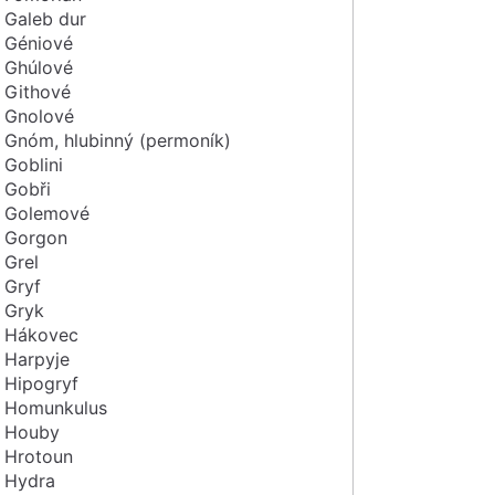
Galeb dur
Géniové
Ghúlové
Githové
Gnolové
Gnóm, hlubinný (permoník)
Goblini
Gobři
Golemové
Gorgon
Grel
Gryf
Gryk
Hákovec
Harpyje
Hipogryf
Homunkulus
Houby
Hrotoun
Hydra