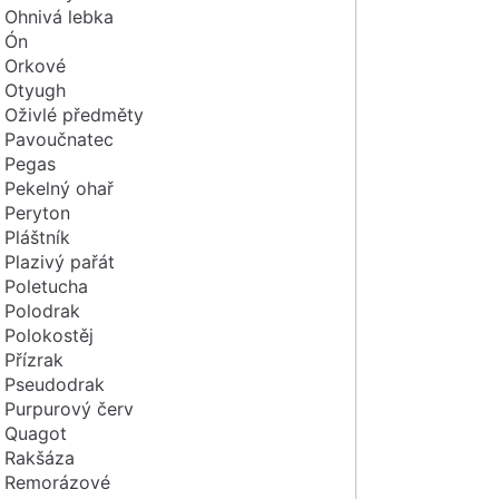
Ohnivá lebka
Ón
Orkové
Otyugh
Oživlé předměty
Pavoučnatec
Pegas
Pekelný ohař
Peryton
Pláštník
Plazivý pařát
Poletucha
Polodrak
Polokostěj
Přízrak
Pseudodrak
Purpurový červ
Quagot
Rakšáza
Remorázové