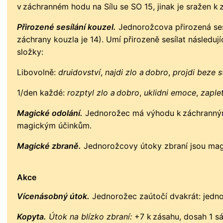
v záchranném hodu na Sílu se SO 15, jinak je sražen k 
Přirozené sesílání kouzel.
Jednorožcova přirozená sesí
záchrany kouzla je 14). Umí přirozeně sesílat následují
složky:
Libovolně:
druidovství
,
najdi zlo a dobro
,
projdi beze 
1/den každé:
rozptyl zlo a dobro
,
uklidni emoce
,
zaple
Magické odolání.
Jednorožec má výhodu k záchranným
magickým účinkům.
Magické zbraně.
Jednorožcovy útoky zbraní jsou mag
Akce
Vícenásobný útok.
Jednorožec zaútočí dvakrát: jedno
Kopyta.
Útok na blízko zbraní:
+7 k zásahu, dosah 1 sáh