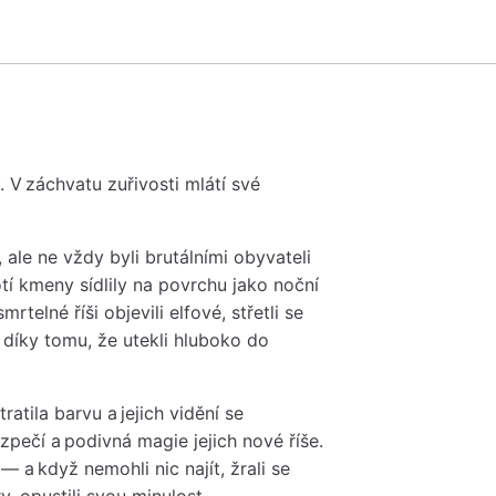
ší. V záchvatu zuřivosti mlátí své
ale ne vždy byli brutálními obyvateli
tí kmeny sídlily na povrchu jako noční
telné říši objevili elfové, střetli se
n díky tomu, že utekli hluboko do
atila barvu a jejich vidění se
pečí a podivná magie jejich nové říše.
i — a když nemohli nic najít, žrali se
y, opustili svou minulost.