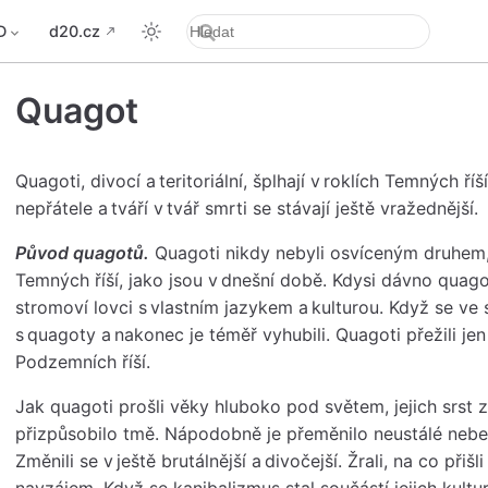
D
d20.cz
Quagot
Quagoti, divocí a teritoriální, šplhají v roklích Temných ří
nepřátele a tváří v tvář smrti se stávají ještě vražednější.
Původ quagotů.
Quagoti nikdy nebyli osvíceným druhem, 
Temných říší, jako jsou v dnešní době. Kdysi dávno quago
stromoví lovci s vlastním jazykem a kulturou. Když se ve smr
s quagoty a nakonec je téměř vyhubili. Quagoti přežili je
Podzemních říší.
Jak quagoti prošli věky hluboko pod světem, jejich srst ztr
přizpůsobilo tmě. Nápodobně je přeměnilo neustálé nebez
Změnili se v ještě brutálnější a divočejší. Žrali, na co přišl
navzájem. Když se kanibalizmus stal součástí jejich kultur