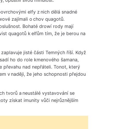
povrchovými elfy z nich dělá snadné
wové zajímali o chov quagotů.
poslušnost. Bohaté drowí rody mají
vist quagotů k elfům tím, že je berou na
 zaplavuje jisté části Temných říší. Když
dosadí ho do role kmenového šamana,
e převahu nad nepřáteli. Tonot, který
lem v naději, že jeho schopnosti přejdou
h tvorů a neustálé vystavování se
oty získat imunity vůči nejrůznějším