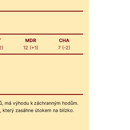
T
MDR
CHA
2)
12 (+1)
7 (-2)
tů, má výhodu k záchranným hodům.
, který zasáhne útokem na blízko.