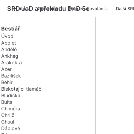
SRD JaD a překladu DnD 5e
Knihy
Grimoary
Soupisy povolání
Další SR
Bestiář
Úvod
Abolet
Andělé
Ankheg
Árakokra
Azer
Bazilišek
Behir
Blekotající tlamáč
Bludička
Bulta
Chiméra
Chrlič
Chuul
Ďáblové