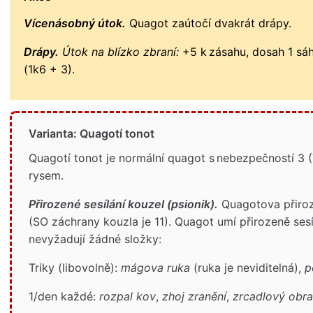
Vícenásobný útok.
Quagot zaútočí dvakrát drápy.
Drápy.
Útok na blízko zbraní:
+5 k zásahu, dosah 1 sáh,
(1k6 + 3).
Varianta: Quagotí tonot
Quagotí tonot je normální quagot s nebezpečností 3 
rysem.
Přirozené sesílání kouzel (psionik).
Quagotova přiroze
(SO záchrany kouzla je 11). Quagot umí přirozeně sesíl
nevyžadují žádné složky:
Triky (libovolně):
mágova ruka
(ruka je neviditelná),
p
1/den každé:
rozpal kov
,
zhoj zranění
,
zrcadlový obr