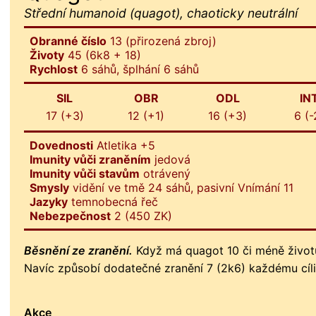
Střední humanoid (quagot), chaoticky neutrální
Obranné číslo
13 (přirozená zbroj)
Životy
45 (6k8 + 18)
Rychlost
6 sáhů, šplhání 6 sáhů
SIL
OBR
ODL
IN
17 (+3)
12 (+1)
16 (+3)
6 (-
Dovednosti
Atletika +5
Imunity vůči zraněním
jedová
Imunity vůči stavům
otrávený
Smysly
vidění ve tmě 24 sáhů, pasivní Vnímání 11
Jazyky
temnobecná řeč
Nebezpečnost
2 (450 ZK)
Běsnění ze zranění.
Když má quagot 10 či méně živo
Navíc způsobí dodatečné zranění 7 (2k6) každému cíli
Akce