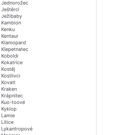
Jednorožec
Ještěrci
Ježibaby
Kambion
Kenku
Kentaur
Klamopard
Klepetnatec
Koboldi
Kokatrice
Kostěj
Kostlivci
Kovatl
Kraken
Krápnitec
Kuo-toové
Kyklop
Lamie
Lítice
Lykantropové