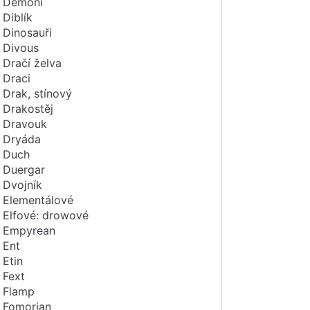
Démoni
Diblík
Dinosauři
Divous
Dračí želva
Draci
Drak, stínový
Drakostěj
Dravouk
Dryáda
Duch
Duergar
Dvojník
Elementálové
Elfové: drowové
Empyrean
Ent
Etin
Fext
Flamp
Fomorian