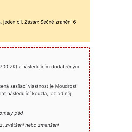
 jeden cíl.
Zásah:
Sečné zranění 6
(700 ZK) a následujícím dodatečným
ná sesílací vlastnost je Moudrost
at následující kouzla, jež od něj
omalý pád
az
,
zvětšení nebo zmenšení