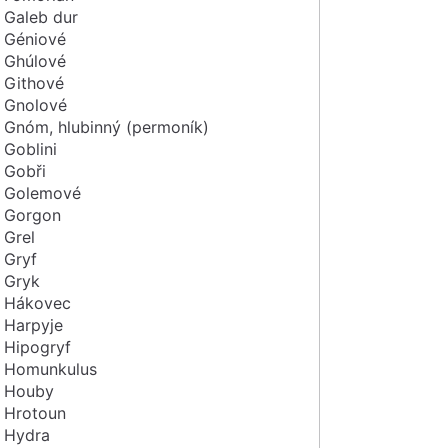
Galeb dur
Géniové
Ghúlové
Githové
Gnolové
Gnóm, hlubinný (permoník)
Goblini
Gobři
Golemové
Gorgon
Grel
Gryf
Gryk
Hákovec
Harpyje
Hipogryf
Homunkulus
Houby
Hrotoun
Hydra