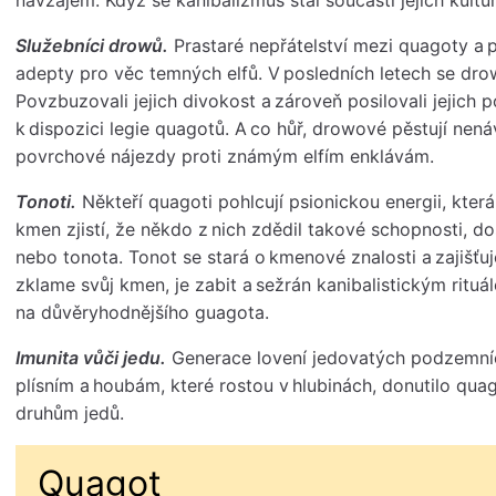
Služebníci drowů.
Prastaré nepřátelství mezi quagoty a 
adepty pro věc temných elfů. V posledních letech se dro
Povzbuzovali jejich divokost a zároveň posilovali jejich 
k dispozici legie quagotů. A co hůř, drowové pěstují nená
povrchové nájezdy proti známým elfím enklávám.
Tonoti.
Někteří quagoti pohlcují psionickou energii, která
kmen zjistí, že někdo z nich zdědil takové schopnosti, 
nebo tonota. Tonot se stará o kmenové znalosti a zajišťuj
zklame svůj kmen, je zabit a sežrán kanibalistickým rituá
na důvěryhodnějšího guagota.
Imunita vůči jedu.
Generace lovení jedovatých podzemníc
plísním a houbám, které rostou v hlubinách, donutilo quag
druhům jedů.
Quagot