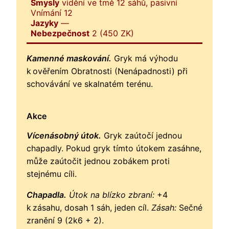
Smysly
vidění ve tmě 12 sáhů, pasivní
Vnímání 12
Jazyky
—
Nebezpečnost
2 (450 ZK)
Kamenné maskování.
Gryk má výhodu
k ověřením Obratnosti (Nenápadnosti) při
schovávání ve skalnatém terénu.
Akce
Vícenásobný útok.
Gryk zaútočí jednou
chapadly. Pokud gryk tímto útokem zasáhne,
může zaútočit jednou zobákem proti
stejnému cíli.
Chapadla.
Útok na blízko zbraní:
+4
k zásahu, dosah 1 sáh, jeden cíl.
Zásah:
Sečné
zranění 9 (2k6 + 2).