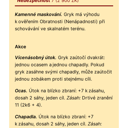
Nebezpečnost
7 (2 900 ZK)
Kamenné maskování.
Gryk má výhodu
k ověřením Obratnosti (Nenápadnosti) při
schovávání ve skalnatém terénu.
Akce
Vícenásobný útok.
Gryk zaútočí dvakrát:
jednou ocasem a jednou chapadly. Pokud
gryk zasáhne svými chapadly, může zaútočit
jednou zobákem proti stejnému cíli.
Ocas.
Útok na blízko zbraní: +7 k zásahu,
dosah 2 sáhy, jeden cíl.
Zásah:
Drtivé zranění
11 (2k6 + 4).
Chapadla.
Útok na blízko zbraní: +7
k zásahu, dosah 2 sáhy, jeden cíl.
Zásah: