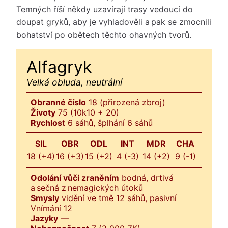
Temných říší někdy uzavírají trasy vedoucí do
doupat gryků, aby je vyhladověli a pak se zmocnili
bohatství po obětech těchto ohavných tvorů.
Alfagryk
Velká obluda, neutrální
Obranné číslo
18 (přirozená zbroj)
Životy
75 (10k10 + 20)
Rychlost
6 sáhů, šplhání 6 sáhů
SIL
OBR
ODL
INT
MDR
CHA
18 (+4)
16 (+3)
15 (+2)
4 (-3)
14 (+2)
9 (-1)
Odolání vůči zraněním
bodná, drtivá
a sečná z nemagických útoků
Smysly
vidění ve tmě 12 sáhů, pasivní
Vnímání 12
Jazyky
—