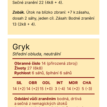
Sečné zranění 22 (4k8 + 4).
Zobák.
Útok na blízko zbraní: +7 k zásahu,
dosah 2 sáhy, jeden cíl.
Zásah:
Bodné zranění
13 (2k8 + 4).
Gryk
Střední obluda, neutrální
Obranné číslo
14 (přirozená zbroj)
Životy
27 (6k8)
Rychlost
6 sáhů, šplhání 6 sáhů
SIL
OBR
ODL
INT
MDR
CHA
14 (+2)
14 (+2)
15 (+0)
3 (-4)
14 (+2)
5 (-3)
Odolání vůči zraněním
bodná, drtivá
a sečná z nemagických útoků