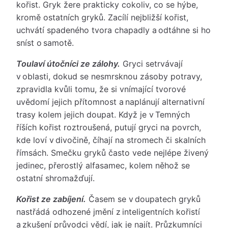
kořist. Gryk žere prakticky cokoliv, co se hýbe,
kromě ostatních gryků. Zacílí nejbližší kořist,
uchvátí spadeného tvora chapadly a odtáhne si ho
sníst o samotě.
Toulaví útočníci ze zálohy.
Gryci setrvávají
v oblasti, dokud se nesmrsknou zásoby potravy,
zpravidla kvůli tomu, že si vnímající tvorové
uvědomí jejich přítomnost a naplánují alternativní
trasy kolem jejich doupat. Když je v Temných
říších kořist roztroušená, putují gryci na povrch,
kde loví v divočině, číhají na stromech či skalních
římsách. Smečku gryků často vede nejlépe živený
jedinec, přerostlý alfasamec, kolem něhož se
ostatní shromažďují.
Kořist ze zabíjení.
Časem se v doupatech gryků
nastřádá odhozené jmění z inteligentních kořistí
a zkušení průvodci vědí, jak je najít. Průzkumníci