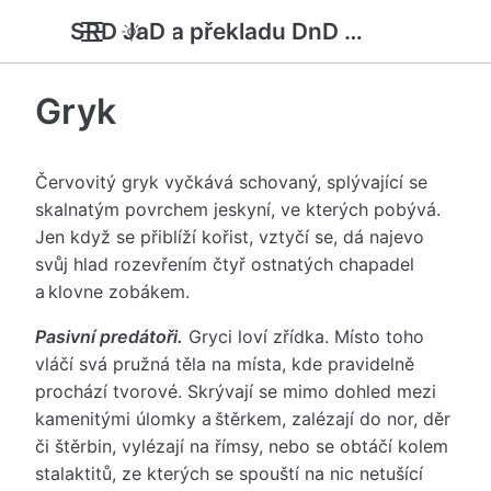
SRD JaD a překladu DnD 5e
Gryk
Červovitý gryk vyčkává schovaný, splývající se
skalnatým povrchem jeskyní, ve kterých pobývá.
Jen když se přiblíží kořist, vztyčí se, dá najevo
svůj hlad rozevřením čtyř ostnatých chapadel
a klovne zobákem.
Pasivní predátoři.
Gryci loví zřídka. Místo toho
vláčí svá pružná těla na místa, kde pravidelně
prochází tvorové. Skrývají se mimo dohled mezi
kamenitými úlomky a štěrkem, zalézají do nor, děr
či štěrbin, vylézají na římsy, nebo se obtáčí kolem
stalaktitů, ze kterých se spouští na nic netušící