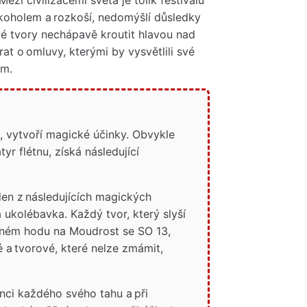
alkoholem a rozkoší, nedomýšlí důsledky
ové tvory nechápavě kroutit hlavou nad
t o omluvy, kterými by vysvětlili své
ům.
, vytvoří magické účinky. Obvykle
yr flétnu, získá následující
eden z následujících magických
 ukolébavka. Každý tvor, který slyší
anném hodu na Moudrost se SO 13,
vé a tvorové, které nelze zmámit,
ci každého svého tahu a při