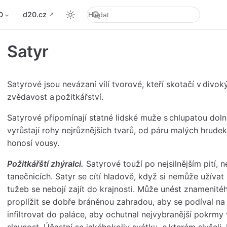
D
d20.cz
Satyr
Satyrové jsou nevázaní vílí tvorové, kteří skotačí v div
zvědavost a požitkářství.
Satyrové připomínají statné lidské muže s chlupatou dolní 
vyrůstají rohy nejrůznějších tvarů, od páru malých hrude
honosí vousy.
Požitkářští zhýralci.
Satyrové touží po nejsilnějším pití, n
tanečnicích. Satyr se cítí hladově, když si nemůže užívat
tužeb se nebojí zajít do krajnosti. Může unést znamenitéh
proplížit se dobře bráněnou zahradou, aby se podíval na
infiltrovat do paláce, aby ochutnal nejvybranější pokrmy 
slavnost. Účastní se jakéhokoliv svátku, o kterém slyšeli. 