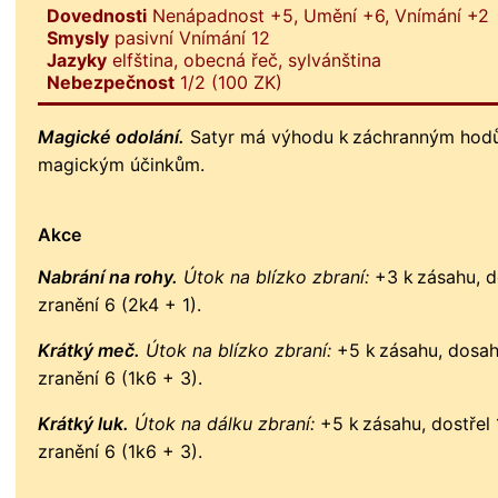
Dovednosti
Nenápadnost +5, Umění +6, Vnímání +2
Smysly
pasivní Vnímání 12
Jazyky
elfština, obecná řeč, sylvánština
Nebezpečnost
1/2 (100 ZK)
Magické odolání.
Satyr má výhodu k záchranným hodů
magickým účinkům.
Akce
Nabrání na rohy.
Útok na blízko zbraní:
+3 k zásahu, do
zranění 6 (2k4 + 1).
Krátký meč.
Útok na blízko zbraní:
+5 k zásahu, dosah 
zranění 6 (1k6 + 3).
Krátký luk.
Útok na dálku zbraní:
+5 k zásahu, dostřel 
zranění 6 (1k6 + 3).