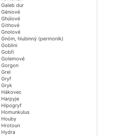
Galeb dur
Géniové
Ghúlové
Githové
Gnolové
Gnóm, hlubinný (permoník)
Goblini
Gobři
Golemové
Gorgon
Grel
Gryf
Gryk
Hákovec
Harpyje
Hipogryf
Homunkulus
Houby
Hrotoun
Hydra