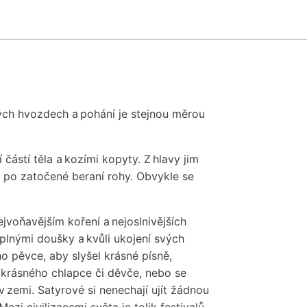
okých hvozdech a pohání je stejnou měrou
částí těla a kozími kopyty. Z hlavy jim
k po zatočené beraní rohy. Obvykle se
ejvoňavějším koření a nejoslnivějších
 plnými doušky a kvůli ukojení svých
o pěvce, aby slyšel krásné písně,
 krásného chlapce či děvče, nebo se
v zemi. Satyrové si nenechají ujít žádnou
Mezi civilizacemi světa je tolik festivalů