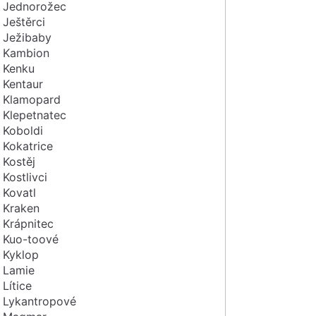
Jednorožec
Ještěrci
Ježibaby
Kambion
Kenku
Kentaur
Klamopard
Klepetnatec
Koboldi
Kokatrice
Kostěj
Kostlivci
Kovatl
Kraken
Krápnitec
Kuo-toové
Kyklop
Lamie
Lítice
Lykantropové