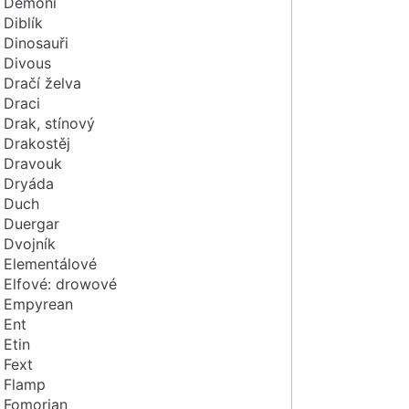
Démoni
Diblík
Dinosauři
Divous
Dračí želva
Draci
Drak, stínový
Drakostěj
Dravouk
Dryáda
Duch
Duergar
Dvojník
Elementálové
Elfové: drowové
Empyrean
Ent
Etin
Fext
Flamp
Fomorian