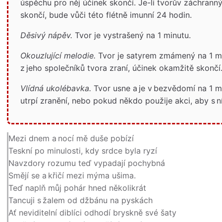
úspěchu pro něj účinek skončí. Je-li tvorův záchrann
skončí, bude vůči této flétně imunní 24 hodin.
Děsivý nápěv.
Tvor je vystrašený na 1 minutu.
Okouzlující melodie.
Tvor je satyrem zmámený na 1 m
z jeho společníků tvora zraní, účinek okamžitě skončí
Vlídná ukolébavka.
Tvor usne a je v bezvědomí na 1 m
utrpí zranění, nebo pokud někdo použije akci, aby s ní
Mezi dnem a nocí mě duše pobízí
Teskní po minulosti, kdy srdce byla ryzí
Navzdory rozumu teď vypadají pochybná
Smějí se a křičí mezi mýma ušima.
Teď naplň můj pohár hned několikrát
Tancuji s žalem od džbánu na pyskách
Ať neviditelní diblíci odhodí bryskně své šaty