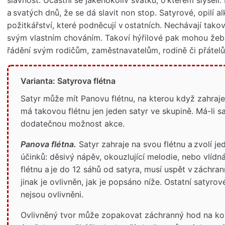
a svatých dnů, že se dá slavit non stop. Satyrové, opilí 
požitkářství, které podněcují v ostatních. Nechávají tak
svým vlastním chováním. Takoví hýřilové pak mohou žebra
řádění svým rodičům, zaměstnavatelům, rodině či přátel
Varianta: Satyrova flétna
Satyr může mít Panovu flétnu, na kterou když zahraje
má takovou flétnu jen jeden satyr ve skupině. Má-li sat
dodatečnou možnost akce.
Panova flétna.
Satyr zahraje na svou flétnu a zvolí j
účinků: děsivý nápěv, okouzlující melodie, nebo vlídná
flétnu a je do 12 sáhů od satyra, musí uspět v záchr
jinak je ovlivněn, jak je popsáno níže. Ostatní satyro
nejsou ovlivněni.
Ovlivněný tvor může zopakovat záchranný hod na kon