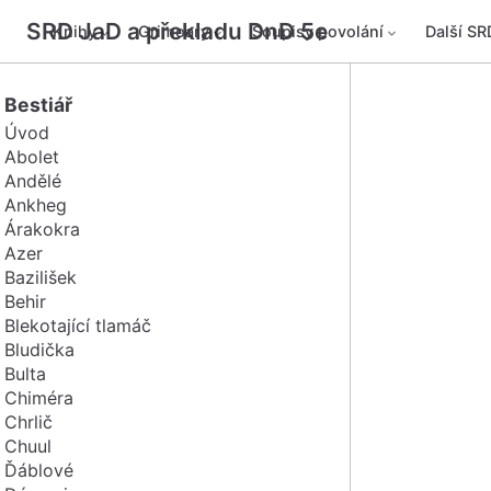
SRD JaD a překladu DnD 5e
Knihy
Grimoary
Soupisy povolání
Další SR
Bestiář
Úvod
Abolet
Andělé
Ankheg
Árakokra
Azer
Bazilišek
Behir
Blekotající tlamáč
Bludička
Bulta
Chiméra
Chrlič
Chuul
Ďáblové