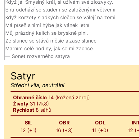
Když já, Smyslný král, si užívám své zlozvyky.
Enti odchází se studem se založenými větvemi
Když korzety sladkých slečen se válejí na zemi
Má píseň s nimi hýbe jak vánek letní
Můj prázdný kalich se bryskně plní.
Ze slunce se stává měsíc a zase slunce
Marním celé hodiny, jak se mi zachce.
— Sonet rozverného satyra
Satyr
Střední víla, neutrální
Obranné číslo
14 (kožená zbroj)
Životy
31 (7k8)
Rychlost
8 sáhů
SIL
OBR
ODL
IN
12 (+1)
16 (+3)
11 (+0)
12 (