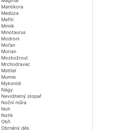
Magmar
Mantikora
Medúza
Mefiti
Mimik
Minotaurus
Modroni
Mořan
Morian
Mozkožrout
Mrchodravec
Mstitel
Mumie
Mykonidi
Nágy
Neviditelný stopař
Noční můra
Noh
Notik
Obři
Obrněný děs