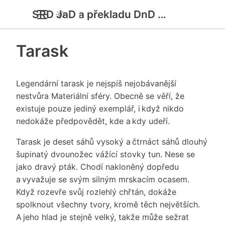
SRD JaD a překladu DnD 5e
Tarask
Legendární tarask je nejspíš nejobávanější
nestvůra Materiální sféry. Obecně se věří, že
existuje pouze jediný exemplář, i když nikdo
nedokáže předpovědět, kde a kdy udeří.
Tarask je deset sáhů vysoký a čtrnáct sáhů dlouhý
šupinatý dvounožec vážící stovky tun. Nese se
jako dravý pták. Chodí nakloněný dopředu
a vyvažuje se svým silným mrskacím ocasem.
Když rozevře svůj rozlehlý chřtán, dokáže
spolknout všechny tvory, kromě těch největších.
A jeho hlad je stejně velký, takže může sežrat