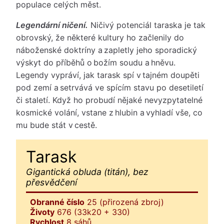
populace celých měst.
Legendární ničení.
Ničivý potenciál taraska je tak
obrovský, že některé kultury ho začlenily do
náboženské doktríny a zapletly jeho sporadický
výskyt do příběhů o božím soudu a hněvu.
Legendy vypráví, jak tarask spí v tajném doupěti
pod zemí a setrvává ve spícím stavu po desetiletí
či staletí. Když ho probudí nějaké nevyzpytatelné
kosmické volání, vstane z hlubin a vyhladí vše, co
mu bude stát v cestě.
Tarask
Gigantická obluda (titán), bez
přesvědčení
Obranné číslo
25 (přirozená zbroj)
Životy
676 (33k20 + 330)
Rychlost
8 sáhů