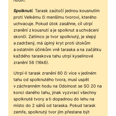
Spolknutí.
Tarask zaútočí jednou kousnutím
proti Velkému či menšímu tvorovi, kterého
uchvacuje. Pokud útok zasáhne, cíl utrpí
zranění z kousnutí a je spolknut a uchvácení
skončí. Zatímco je tvor spolknutý, je slepý
a zadržený, má úplný kryt proti útokům
a ostatním účinkům vně taraska a na začátku
každého taraskova tahu utrpí kyselinové
zranění 56 (16k6).
Utrpí-li tarask zranění 60 či více v jediném
tahu od spolknutého tvora, musí uspět
v záchranném hodu na Odolnost se SO 20 na
konci daného tahu, jinak vyzvrací všechny
spolknuté tvory a ti dopadnou do lehu na
místo do 2 sáhů od taraska. Pokud tarask
zemře, spolknutý tvor jím přestane být