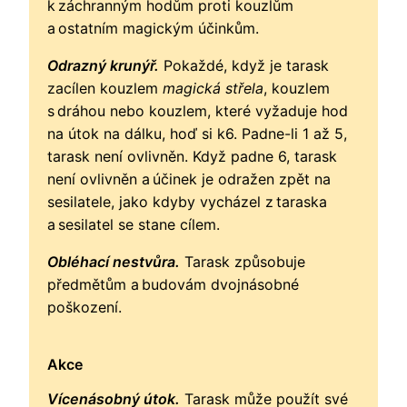
k záchranným hodům proti kouzlům
a ostatním magickým účinkům.
Odrazný krunýř.
Pokaždé, když je tarask
zacílen kouzlem
magická střela
, kouzlem
s dráhou nebo kouzlem, které vyžaduje hod
na útok na dálku, hoď si k6. Padne-li 1 až 5,
tarask není ovlivněn. Když padne 6, tarask
není ovlivněn a účinek je odražen zpět na
sesilatele, jako kdyby vycházel z taraska
a sesilatel se stane cílem.
Obléhací nestvůra.
Tarask způsobuje
předmětům a budovám dvojnásobné
poškození.
Akce
Vícenásobný útok.
Tarask může použít své