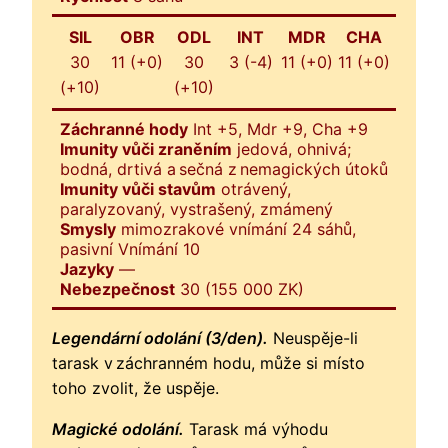
SIL
OBR
ODL
INT
MDR
CHA
30
11 (+0)
30
3 (-4)
11 (+0)
11 (+0)
(+10)
(+10)
Záchranné hody
Int +5, Mdr +9, Cha +9
Imunity vůči zraněním
jedová, ohnivá;
bodná, drtivá a sečná z nemagických útoků
Imunity vůči stavům
otrávený,
paralyzovaný, vystrašený, zmámený
Smysly
mimozrakové vnímání 24 sáhů,
pasivní Vnímání 10
Jazyky
—
Nebezpečnost
30 (155 000 ZK)
Legendární odolání (3/den).
Neuspěje-li
tarask v záchranném hodu, může si místo
toho zvolit, že uspěje.
Magické odolání.
Tarask má výhodu