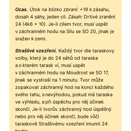
Ocas.
Útok na blízko zbraní:
+19 k zásahu,
dosah 4 sáhy, jeden cíl.
Zásah:
Drtivé zranění
24 (4k6 + 10). Je-li cílem tvor, musí uspět
v záchranném hodu na Sílu se SO 20, jinak je
sražen k zemi.
Strašlivé vzezření.
Každý tvor dle taraskovy
volby, který je do 24 sáhů od taraska
a o kterém tarask ví, musí uspět
v záchranném hodu na Moudrost se SO 17,
jinak se vystraší na 1 minutu. Tvor může
zopakovat záchranný hod na konci každého
svého tahu, s nevýhodou, pokud má taraska
ve výhledu, a při úspěchu pro něj účinek
skončí. Je-li tvorův záchranný hod úspěšný
nebo pro něj účinek skončí, bude vůči
taraskově Strašlivému vzezření imunní 24
hodin.