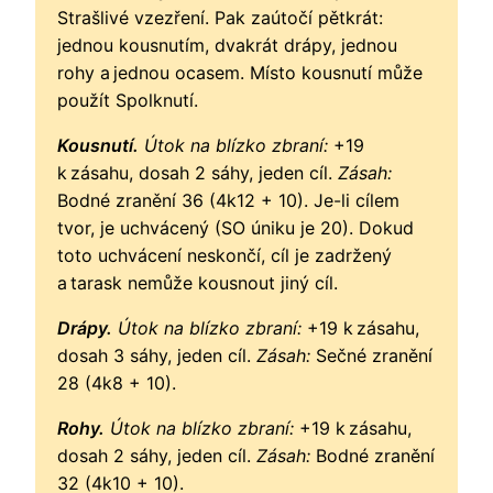
Strašlivé vzezření. Pak zaútočí pětkrát:
jednou kousnutím, dvakrát drápy, jednou
rohy a jednou ocasem. Místo kousnutí může
použít Spolknutí.
Kousnutí.
Útok na blízko zbraní:
+19
k zásahu, dosah 2 sáhy, jeden cíl.
Zásah:
Bodné zranění 36 (4k12 + 10). Je-li cílem
tvor, je uchvácený (SO úniku je 20). Dokud
toto uchvácení neskončí, cíl je zadržený
a tarask nemůže kousnout jiný cíl.
Drápy.
Útok na blízko zbraní:
+19 k zásahu,
dosah 3 sáhy, jeden cíl.
Zásah:
Sečné zranění
28 (4k8 + 10).
Rohy.
Útok na blízko zbraní:
+19 k zásahu,
dosah 2 sáhy, jeden cíl.
Zásah:
Bodné zranění
32 (4k10 + 10).