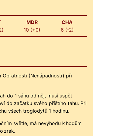
T
MDR
CHA
2)
10 (+0)
6 (-2)
 Obratnosti (Nenápadnosti) při
ah do 1 sáhu od něj, musí uspět
ví do začátku svého příštího tahu. Při
hu všech troglodytů 1 hodinu.
nečním světle, má nevýhodu k hodům
o zrak.