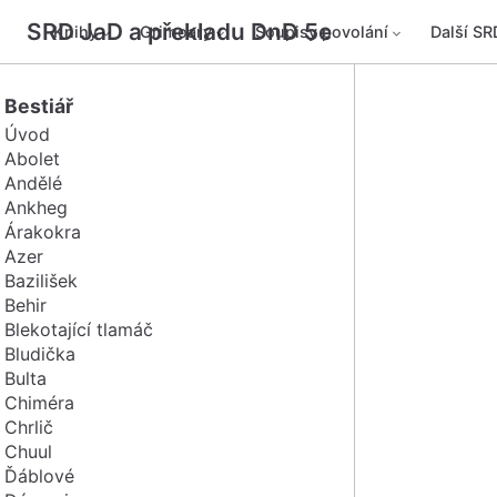
SRD JaD a překladu DnD 5e
Knihy
Grimoary
Soupisy povolání
Další SR
Bestiář
Úvod
Abolet
Andělé
Ankheg
Árakokra
Azer
Bazilišek
Behir
Blekotající tlamáč
Bludička
Bulta
Chiméra
Chrlič
Chuul
Ďáblové