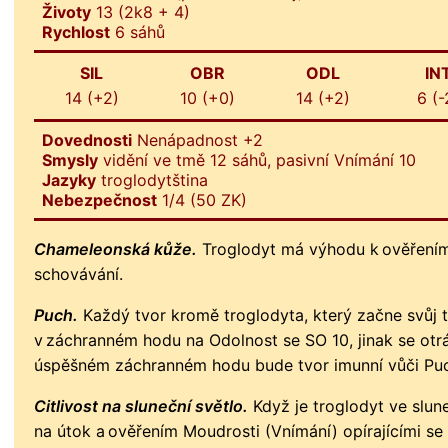
Životy
13 (2k8 + 4)
Rychlost
6 sáhů
SIL
OBR
ODL
IN
14 (+2)
10 (+0)
14 (+2)
6 (-
Dovednosti
Nenápadnost +2
Smysly
vidění ve tmě 12 sáhů, pasivní Vnímání 10
Jazyky
troglodytština
Nebezpečnost
1/4 (50 ZK)
Chameleonská kůže.
Troglodyt má výhodu k ověřením
schovávání.
Puch.
Každý tvor kromě troglodyta, který začne svůj t
v záchranném hodu na Odolnost se SO 10, jinak se otrá
úspěšném záchranném hodu bude tvor imunní vůči Puc
Citlivost na sluneční světlo.
Když je troglodyt ve slu
na útok a ověřením Moudrosti (Vnímání) opírajícími se 