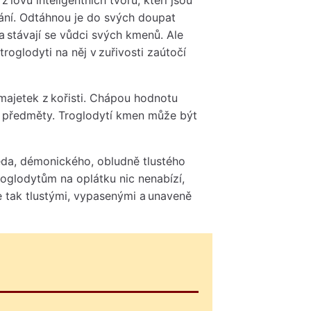
ování. Odtáhnou je do svých doupat
 a stávají se vůdci svých kmenů. Ale
roglodyti na něj v zuřivosti zaútočí
j majetek z kořisti. Chápou hodnotu
vé předměty. Troglodytí kmen může být
eda, démonického, obludně tlustého
roglodytům na oplátku nic nenabízí,
e tak tlustými, vypasenými a unaveně