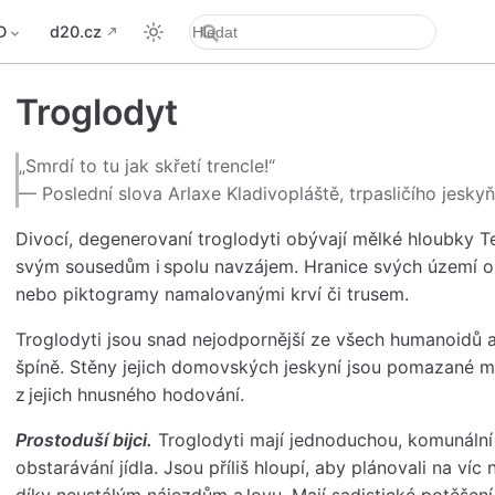
D
d20.cz
Troglodyt
„Smrdí to tu jak skřetí trencle!“
— Poslední slova Arlaxe Kladivopláště, trpasličího jesky
Divocí, degenerovaní troglodyti obývají mělké hloubky Te
svým sousedům i spolu navzájem. Hranice svých území oz
nebo piktogramy namalovanými krví či trusem.
Troglodyti jsou snad nejodpornější ze všech humanoidů a 
špíně. Stěny jejich domovských jeskyní jsou pomazané m
z jejich hnusného hodování.
Prostoduší bijci.
Troglodyti mají jednoduchou, komunální
obstarávání jídla. Jsou příliš hloupí, aby plánovali na víc 
díky neustálým nájezdům a lovu. Mají sadistické potěšení z