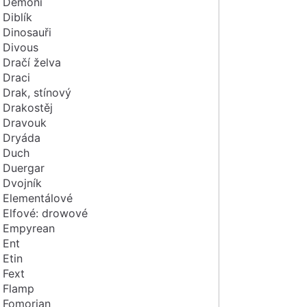
Démoni
Diblík
Dinosauři
Divous
Dračí želva
Draci
Drak, stínový
Drakostěj
Dravouk
Dryáda
Duch
Duergar
Dvojník
Elementálové
Elfové: drowové
Empyrean
Ent
Etin
Fext
Flamp
Fomorian