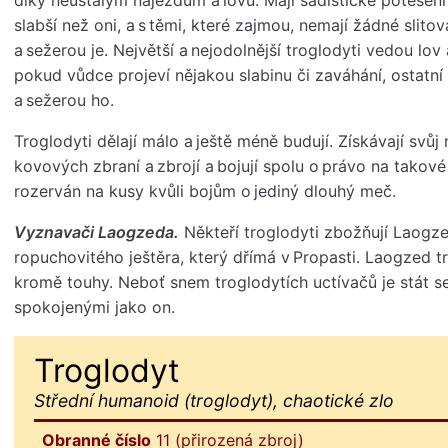
slabší než oni, a s těmi, které zajmou, nemají žádné slit
a sežerou je. Největší a nejodolnější troglodyti vedou lov
pokud vůdce projeví nějakou slabinu či zaváhání, ostatní t
a sežerou ho.
Troglodyti dělají málo a ještě méně budují. Získávají svů
kovových zbraní a zbrojí a bojují spolu o právo na tako
rozerván na kusy kvůli bojům o jediný dlouhý meč.
Vyznavači Laogzeda.
Někteří troglodyti zbožňují Laogz
ropuchovitého ještěra, který dřímá v Propasti. Laogzed t
kromě touhy. Neboť snem troglodytích uctívačů je stát s
spokojenými jako on.
Troglodyt
Střední humanoid (troglodyt), chaotické zlo
Obranné číslo
11 (přirozená zbroj)