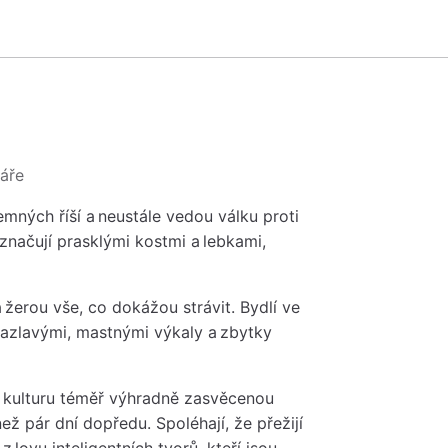
ňáře
mných říší a neustále vedou válku proti
načují prasklými kostmi a lebkami,
žerou vše, co dokážou strávit. Bydlí ve
azlavými, mastnými výkaly a zbytky
 kulturu téměř výhradně zasvěcenou
než pár dní dopředu. Spoléhají, že přežijí
 lovu inteligentních tvorů, kteří jsou