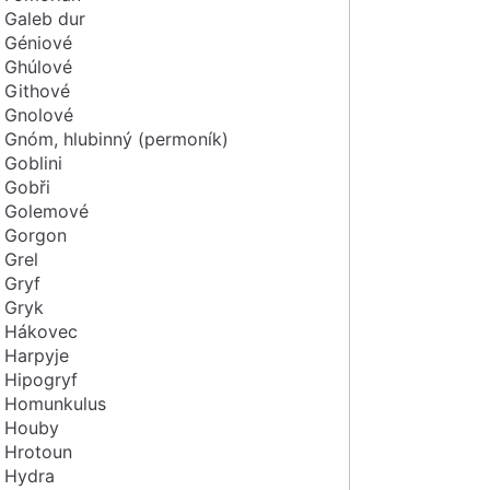
Galeb dur
Géniové
Ghúlové
Githové
Gnolové
Gnóm, hlubinný (permoník)
Goblini
Gobři
Golemové
Gorgon
Grel
Gryf
Gryk
Hákovec
Harpyje
Hipogryf
Homunkulus
Houby
Hrotoun
Hydra